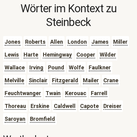
Wörter im Kontext zu
Steinbeck
Jones
Roberts
Allen
London
James
Miller
Lewis
Harte
Hemingway
Cooper
Wilder
Wallace
Irving
Pound
Wolfe
Faulkner
Melville
Sinclair
Fitzgerald
Mailer
Crane
Feuchtwanger
Twain
Kerouac
Farrell
Thoreau
Erskine
Caldwell
Capote
Dreiser
Saroyan
Bromfield