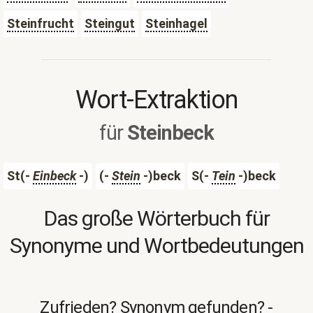
Steinfrucht
Steingut
Steinhagel
Wort-Extraktion
für
Steinbeck
St(-
Einbeck
-)
(-
Stein
-)beck
S(-
Tein
-)beck
Das große Wörterbuch für
Synonyme und Wortbedeutungen
Zufrieden? Synonym gefunden? -