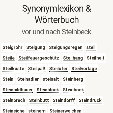
Synonymlexikon &
Wörterbuch
vor und nach Steinbeck
Steigrohr
Steigung
Steigungsregen
steil
Steile
Steilfeuergeschütz
Steilhang
Steilheit
Steilküste
Steilpaß
Steilufer
Steilvorlage
Stein
Steinadler
steinalt
Steinberg
Steinbildhauer
Steinblock
Steinbock
Steinbrech
Steinbutt
Steindorff
Steindruck
Steineiche
steinern
Steinerweichen