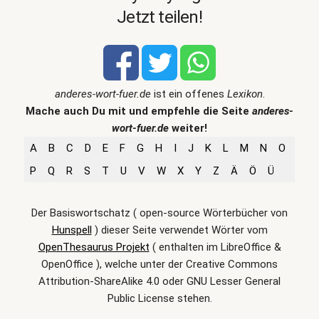
Jetzt teilen!
anderes-wort-fuer.de
ist ein offenes
Lexikon
.
Mache auch Du mit und empfehle die Seite
anderes-
wort-fuer.de
weiter!
A
B
C
D
E
F
G
H
I
J
K
L
M
N
O
P
Q
R
S
T
U
V
W
X
Y
Z
Ä
Ö
Ü
Der Basiswortschatz ( open-source Wörterbücher von
Hunspell
) dieser Seite verwendet Wörter vom
OpenThesaurus Projekt
( enthalten im LibreOffice &
OpenOffice ), welche unter der Creative Commons
Attribution-ShareAlike 4.0 oder GNU Lesser General
Public License stehen.