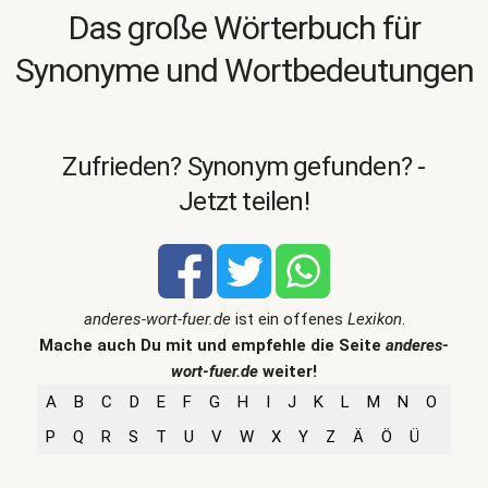
Das große Wörterbuch für
Synonyme und Wortbedeutungen
Zufrieden? Synonym gefunden? -
Jetzt teilen!
anderes-wort-fuer.de
ist ein offenes
Lexikon
.
Mache auch Du mit und empfehle die Seite
anderes-
wort-fuer.de
weiter!
A
B
C
D
E
F
G
H
I
J
K
L
M
N
O
P
Q
R
S
T
U
V
W
X
Y
Z
Ä
Ö
Ü