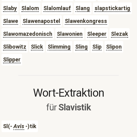
Slaby
Slalom
Slalomlauf
Slang
slapstickartig
Slawe
Slawenapostel
Slawenkongress
Slawomazedonisch
Slawonien
Sleeper
Slezak
Slibowitz
Slick
Slimming
Sling
Slip
Slipon
Slipper
Wort-Extraktion
für
Slavistik
Sl(-
Avis
-)tik