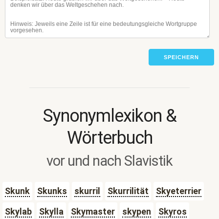
SPEICHERN
Synonymlexikon &
Wörterbuch
vor und nach Slavistik
Skunk
Skunks
skurril
Skurrilität
Skyeterrier
Skylab
Skylla
Skymaster
skypen
Skyros