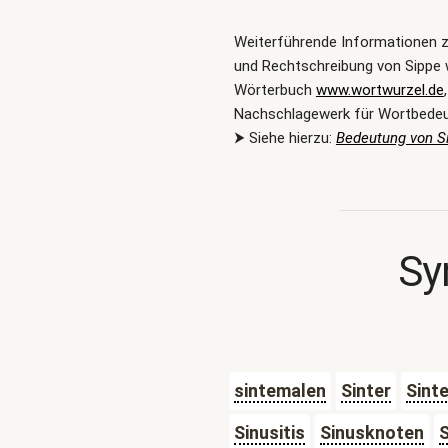
Weiterführende Informationen 
und Rechtschreibung von Sippe 
Wörterbuch
www.wortwurzel.de
Nachschlagewerk für Wortbede
⮞ Siehe hierzu:
Bedeutung von S
Sy
sintemalen
Sinter
Sint
Sinusitis
Sinusknoten