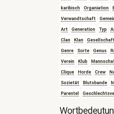
karibisch
Organiation
Verwandtschaft
Gemei
Art
Generation
Typ
A
Clan
Klan
Gesellschaf
Genre
Sorte
Genus
R
Verein
Klub
Mannscha
Clique
Horde
Crew
N
Sozietät
Blutsbande
M
Parentel
Geschlechtsv
Wortbedeutu