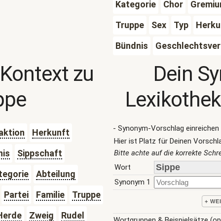
Kategorie
Chor
Gremi
Truppe
Sex
Typ
Herku
Bündnis
Geschlechtsve
 Kontext zu
Dein S
ppe
Lexikothek
- Synonym-Vorschlag einreichen 
aktion
Herkunft
Hier ist Platz für Deinen Vorschl
nis
Sippschaft
Bitte achte auf die korrekte Sch
Wort
tegorie
Abteilung
Synonym 1
Partei
Familie
Truppe
+ WE
Herde
Zweig
Rudel
Wortgruppen & Beispielsätze (op