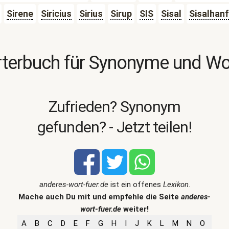
Sirene
Siricius
Sirius
Sirup
SIS
Sisal
Sisalhanf
terbuch für Synonyme und W
Zufrieden? Synonym
gefunden? - Jetzt teilen!
anderes-wort-fuer.de
ist ein offenes
Lexikon
.
Mache auch Du mit und empfehle die Seite
anderes-
wort-fuer.de
weiter!
A
B
C
D
E
F
G
H
I
J
K
L
M
N
O