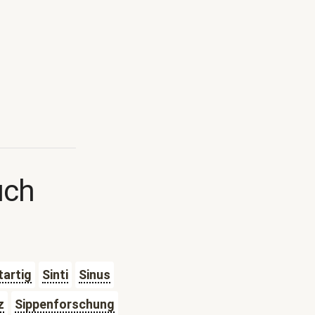
uch
tartig
Sinti
Sinus
z
Sippenforschung