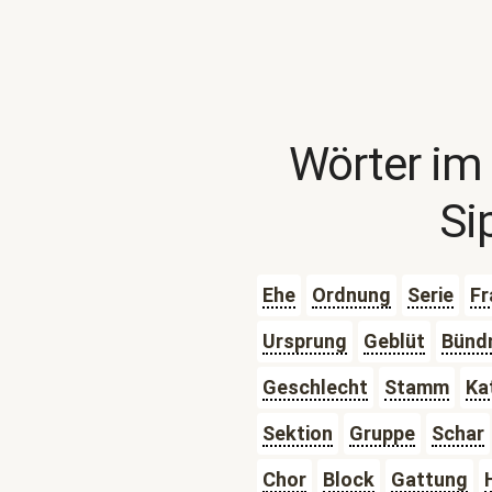
Wörter im
Si
Ehe
Ordnung
Serie
Fr
Ursprung
Geblüt
Bünd
Geschlecht
Stamm
Ka
Sektion
Gruppe
Schar
Chor
Block
Gattung