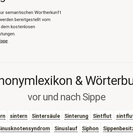
zur semantischen Wortherkunft
werden bereitgestellt vom
, dem kostenlosen
utungen.
ippe
.
nonymlexikon & Wörterb
vor und nach Sippe
ern
sintern
Sintersäule
Sinterung
Sintflut
sintflu
Sinusknotensyndrom
Sinuslauf
Siphon
Sippenbesit