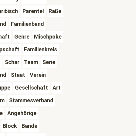
aribisch
Parentel
Raße
and
Familienband
haft
Genre
Mischpoke
ppschaft
Familienkreis
g
Schar
Team
Serie
nd
Staat
Verein
uppe
Gesellschaft
Art
mm
Stammesverband
e
Angehörige
Block
Bande