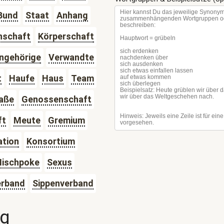
Bund
Staat
Anhang
nschaft
Körperschaft
ngehörige
Verwandte
t
Haufe
Haus
Team
aße
Genossenschaft
ft
Meute
Gremium
ation
Konsortium
ischpoke
Sexus
erband
Sippenverband
ng