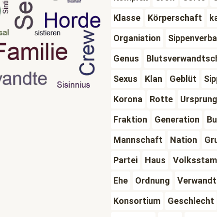
Klasse
Körperschaft
k
Organiation
Sippenverb
Genus
Blutsverwandtsc
Sexus
Klan
Geblüt
Si
Korona
Rotte
Ursprun
Fraktion
Generation
Bu
Mannschaft
Nation
Gr
Partei
Haus
Volkssta
Ehe
Ordnung
Verwandt
Konsortium
Geschlecht