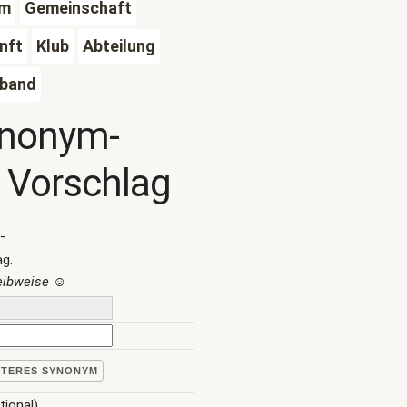
um
Gemeinschaft
nft
Klub
Abteilung
rband
ynonym-
 Vorschlag
-
ag.
reibweise
☺
ITERES SYNONYM
tional)