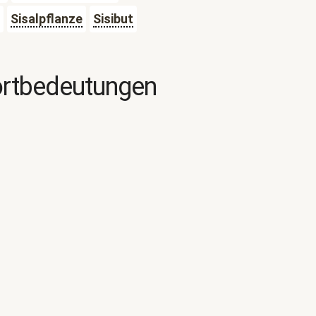
Sisalpflanze
Sisibut
ortbedeutungen