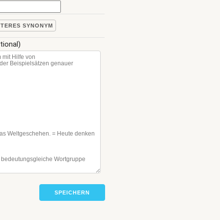
ITERES SYNONYM
tional)
SPEICHERN