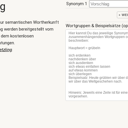
ng
Synonym 1
+ WE
zur semantischen Wortherkunft
Wortgruppen & Beispielsätze (op
ng werden bereitgestellt vom
, dem kostenlosen
utungen.
tzling
.