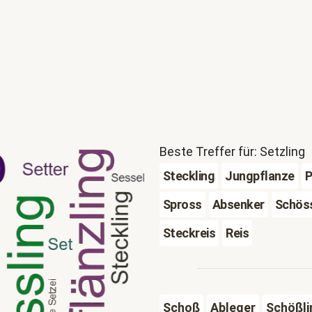
Beste Treffer für: Setzling
Steckling
Jungpflanze
P
Spross
Absenker
Schöss
Steckreis
Reis
Schoß
Ableger
Schößli