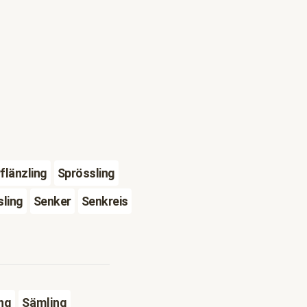
flänzling
Sprössling
ling
Senker
Senkreis
ng
Sämling