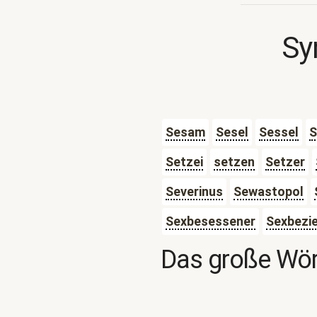
Sy
Sesam
Sesel
Sessel
S
Setzei
setzen
Setzer
Severinus
Sewastopol
Sexbesessener
Sexbezi
Das große Wör