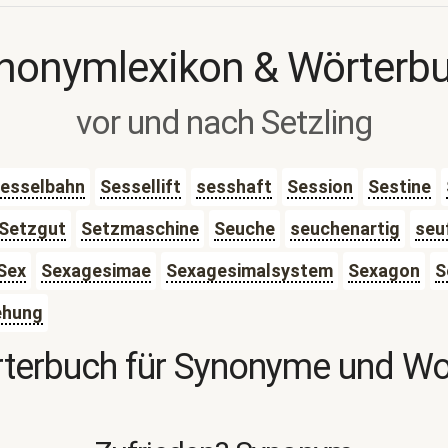
nonymlexikon & Wörterb
vor und nach Setzling
esselbahn
Sessellift
sesshaft
Session
Sestine
Setzgut
Setzmaschine
Seuche
seuchenartig
seu
Sex
Sexagesimae
Sexagesimalsystem
Sexagon
S
ehung
terbuch für Synonyme und W