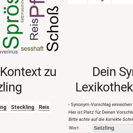
 Kontext zu
Dein S
zling
Lexikothek
- Synonym-Vorschlag einreichen 
ing
Steckling
Reis
Hier ist Platz für Deinen Vorschl
Bitte achte auf die korrekte Sch
Wort