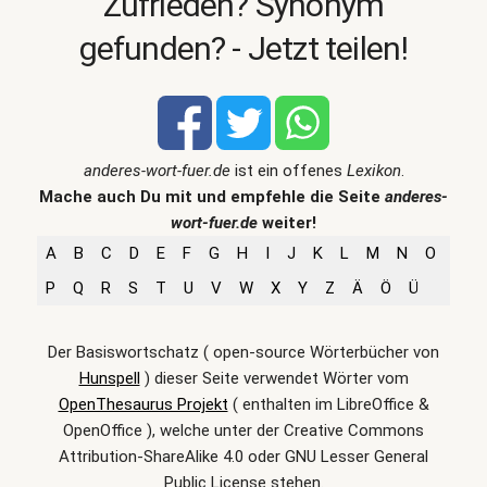
Zufrieden? Synonym
gefunden? - Jetzt teilen!
anderes-wort-fuer.de
ist ein offenes
Lexikon
.
Mache auch Du mit und empfehle die Seite
anderes-
wort-fuer.de
weiter!
A
B
C
D
E
F
G
H
I
J
K
L
M
N
O
P
Q
R
S
T
U
V
W
X
Y
Z
Ä
Ö
Ü
Der Basiswortschatz ( open-source Wörterbücher von
Hunspell
) dieser Seite verwendet Wörter vom
OpenThesaurus Projekt
( enthalten im LibreOffice &
OpenOffice ), welche unter der Creative Commons
Attribution-ShareAlike 4.0 oder GNU Lesser General
Public License stehen.