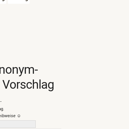
ynonym-
 Vorschlag
-
ag.
reibweise
☺