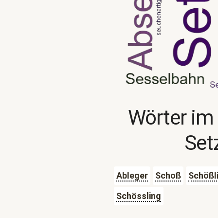
Wörter im
Set
Ableger
Schoß
Schößl
Schössling