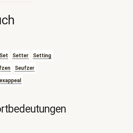
uch
Set
Setter
Setting
fzen
Seufzer
exappeal
ortbedeutungen