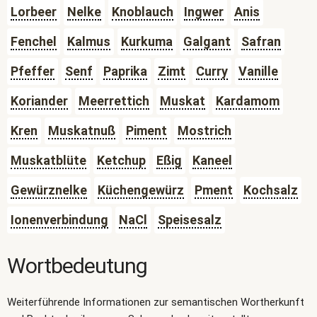
Lorbeer
Nelke
Knoblauch
Ingwer
Anis
Fenchel
Kalmus
Kurkuma
Galgant
Safran
Pfeffer
Senf
Paprika
Zimt
Curry
Vanille
Koriander
Meerrettich
Muskat
Kardamom
Kren
Muskatnuß
Piment
Mostrich
Muskatblüte
Ketchup
Eßig
Kaneel
Gewürznelke
Küchengewürz
Pment
Kochsalz
Ionenverbindung
NaCl
Speisesalz
Wortbedeutung
Weiterführende Informationen zur semantischen Wortherkunft