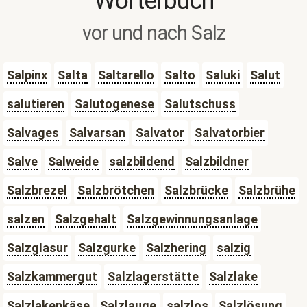
Wörterbuch
vor und nach Salz
Salpinx
Salta
Saltarello
Salto
Saluki
Salut
salutieren
Salutogenese
Salutschuss
Salvages
Salvarsan
Salvator
Salvatorbier
Salve
Salweide
salzbildend
Salzbildner
Salzbrezel
Salzbrötchen
Salzbrücke
Salzbrühe
salzen
Salzgehalt
Salzgewinnungsanlage
Salzglasur
Salzgurke
Salzhering
salzig
Salzkammergut
Salzlagerstätte
Salzlake
Salzlakenkäse
Salzlauge
salzlos
Salzlösung