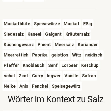
Muskatblüte
Speisewürze
Muskat
Eßig
Siedesalz
Kaneel
Galgant
Kräutersalz
Küchengewürz
Pment
Meersalz
Koriander
Meerrettich
Paprika
geistlos
Witz
neidisch
Pfeffer
Knoblauch
Senf
Lorbeer
Ketchup
schal
Zimt
Curry
Ingwer
Vanille
Safran
Nelke
Anis
Fenchel
Speisegewürz
Wörter im Kontext zu
Salz