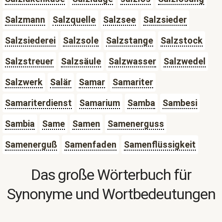
Salzmann
Salzquelle
Salzsee
Salzsieder
Salzsiederei
Salzsole
Salzstange
Salzstock
Salzstreuer
Salzsäule
Salzwasser
Salzwedel
Salzwerk
Salär
Samar
Samariter
Samariterdienst
Samarium
Samba
Sambesi
Sambia
Same
Samen
Samenerguss
Samenerguß
Samenfaden
Samenflüssigkeit
Das große Wörterbuch für
Synonyme und Wortbedeutungen