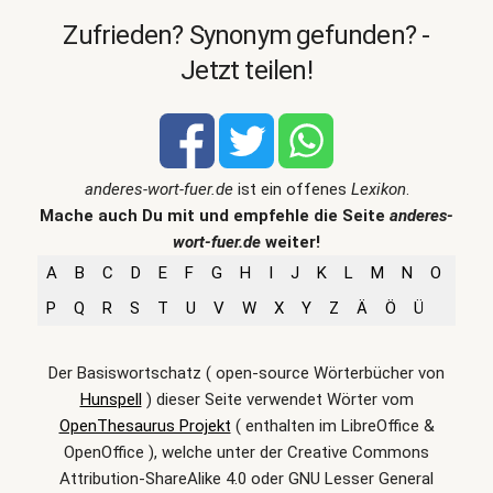
Zufrieden? Synonym gefunden? -
Jetzt teilen!
anderes-wort-fuer.de
ist ein offenes
Lexikon
.
Mache auch Du mit und empfehle die Seite
anderes-
wort-fuer.de
weiter!
A
B
C
D
E
F
G
H
I
J
K
L
M
N
O
P
Q
R
S
T
U
V
W
X
Y
Z
Ä
Ö
Ü
Der Basiswortschatz ( open-source Wörterbücher von
Hunspell
) dieser Seite verwendet Wörter vom
OpenThesaurus Projekt
( enthalten im LibreOffice &
OpenOffice ), welche unter der Creative Commons
Attribution-ShareAlike 4.0 oder GNU Lesser General