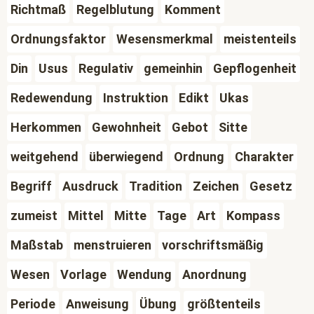
Richtmaß
Regelblutung
Komment
Ordnungsfaktor
Wesensmerkmal
meistenteils
Din
Usus
Regulativ
gemeinhin
Gepflogenheit
Redewendung
Instruktion
Edikt
Ukas
Herkommen
Gewohnheit
Gebot
Sitte
weitgehend
überwiegend
Ordnung
Charakter
Begriff
Ausdruck
Tradition
Zeichen
Gesetz
zumeist
Mittel
Mitte
Tage
Art
Kompass
Maßstab
menstruieren
vorschriftsmäßig
Wesen
Vorlage
Wendung
Anordnung
Periode
Anweisung
Übung
größtenteils