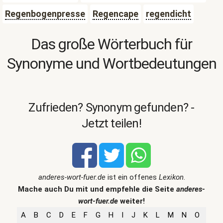
Regenbogenpresse
Regencape
regendicht
Das große Wörterbuch für
Synonyme und Wortbedeutungen
Zufrieden? Synonym gefunden? -
Jetzt teilen!
anderes-wort-fuer.de
ist ein offenes
Lexikon
.
Mache auch Du mit und empfehle die Seite
anderes-
wort-fuer.de
weiter!
A
B
C
D
E
F
G
H
I
J
K
L
M
N
O