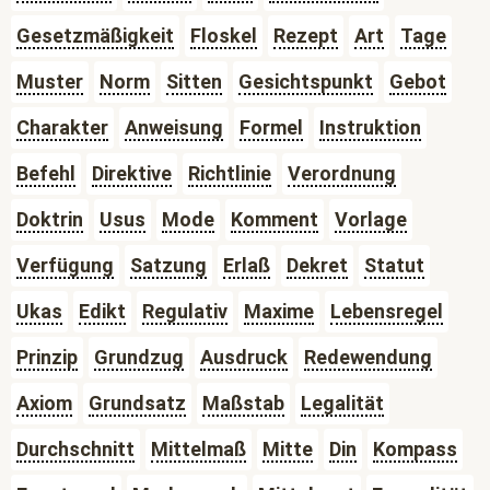
Gesetzmäßigkeit
Floskel
Rezept
Art
Tage
Muster
Norm
Sitten
Gesichtspunkt
Gebot
Charakter
Anweisung
Formel
Instruktion
Befehl
Direktive
Richtlinie
Verordnung
Doktrin
Usus
Mode
Komment
Vorlage
Verfügung
Satzung
Erlaß
Dekret
Statut
Ukas
Edikt
Regulativ
Maxime
Lebensregel
Prinzip
Grundzug
Ausdruck
Redewendung
Axiom
Grundsatz
Maßstab
Legalität
Durchschnitt
Mittelmaß
Mitte
Din
Kompass