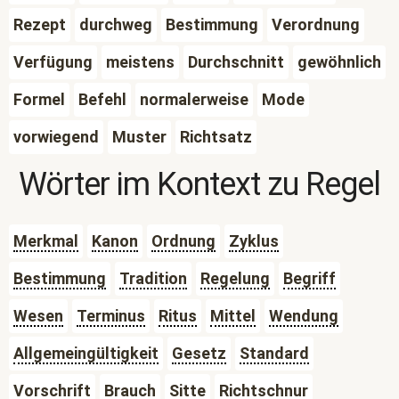
Rezept
durchweg
Bestimmung
Verordnung
Verfügung
meistens
Durchschnitt
gewöhnlich
Formel
Befehl
normalerweise
Mode
vorwiegend
Muster
Richtsatz
Wörter im Kontext zu
Regel
Merkmal
Kanon
Ordnung
Zyklus
Bestimmung
Tradition
Regelung
Begriff
Wesen
Terminus
Ritus
Mittel
Wendung
Allgemeingültigkeit
Gesetz
Standard
Vorschrift
Brauch
Sitte
Richtschnur