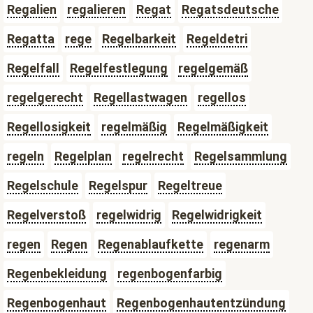
Regalien
regalieren
Regat
Regatsdeutsche
Regatta
rege
Regelbarkeit
Regeldetri
Regelfall
Regelfestlegung
regelgemäß
regelgerecht
Regellastwagen
regellos
Regellosigkeit
regelmäßig
Regelmäßigkeit
regeln
Regelplan
regelrecht
Regelsammlung
Regelschule
Regelspur
Regeltreue
Regelverstoß
regelwidrig
Regelwidrigkeit
regen
Regen
Regenablaufkette
regenarm
Regenbekleidung
regenbogenfarbig
Regenbogenhaut
Regenbogenhautentzündung