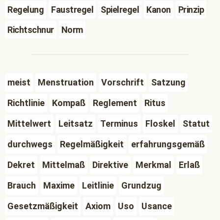
Regelung
Faustregel
Spielregel
Kanon
Prinzip
Richtschnur
Norm
meist
Menstruation
Vorschrift
Satzung
Richtlinie
Kompaß
Reglement
Ritus
Mittelwert
Leitsatz
Terminus
Floskel
Statut
durchwegs
Regelmäßigkeit
erfahrungsgemäß
Dekret
Mittelmaß
Direktive
Merkmal
Erlaß
Brauch
Maxime
Leitlinie
Grundzug
Gesetzmäßigkeit
Axiom
Uso
Usance