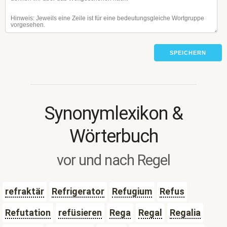
SPEICHERN
Synonymlexikon &
Wörterbuch
vor und nach Regel
refraktär
Refrigerator
Refugium
Refus
Refutation
refüsieren
Rega
Regal
Regalia