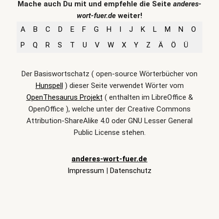
Mache auch Du mit und empfehle die Seite
anderes-
wort-fuer.de
weiter!
A
B
C
D
E
F
G
H
I
J
K
L
M
N
O
P
Q
R
S
T
U
V
W
X
Y
Z
Ä
Ö
Ü
Der Basiswortschatz ( open-source Wörterbücher von
Hunspell
) dieser Seite verwendet Wörter vom
OpenThesaurus Projekt
( enthalten im LibreOffice &
OpenOffice ), welche unter der Creative Commons
Attribution-ShareAlike 4.0 oder GNU Lesser General
Public License stehen.
anderes-wort-fuer.de
Impressum
|
Datenschutz