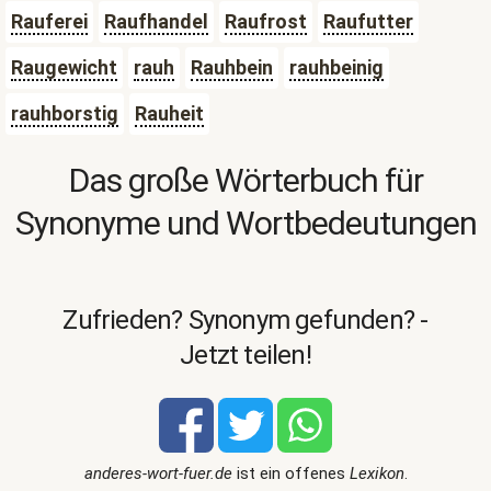
Rauferei
Raufhandel
Raufrost
Raufutter
Raugewicht
rauh
Rauhbein
rauhbeinig
rauhborstig
Rauheit
Das große Wörterbuch für
Synonyme und Wortbedeutungen
Zufrieden? Synonym gefunden? -
Jetzt teilen!
anderes-wort-fuer.de
ist ein offenes
Lexikon
.