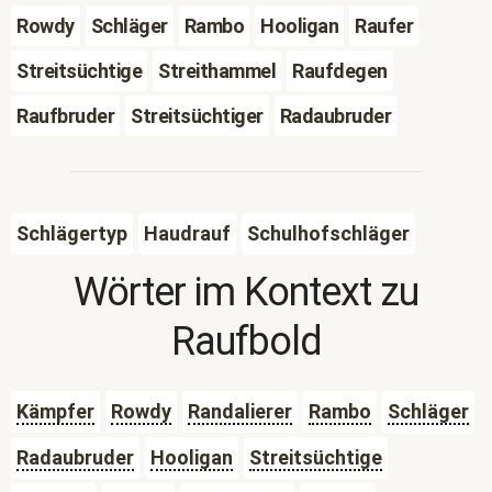
Rowdy
Schläger
Rambo
Hooligan
Raufer
Streitsüchtige
Streithammel
Raufdegen
Raufbruder
Streitsüchtiger
Radaubruder
Schlägertyp
Haudrauf
Schulhofschläger
Wörter im Kontext zu
Raufbold
Kämpfer
Rowdy
Randalierer
Rambo
Schläger
Radaubruder
Hooligan
Streitsüchtige