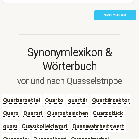
SPEICHERN
Synonymlexikon &
Wörterbuch
vor und nach Quasselstrippe
Quartierzettel
Quarto
quartär
Quartärsektor
Quarz
Quarzit
Quarzsteinchen
Quarzstück
quasi
Quasikollektivgut
Quasiwahrheitswert