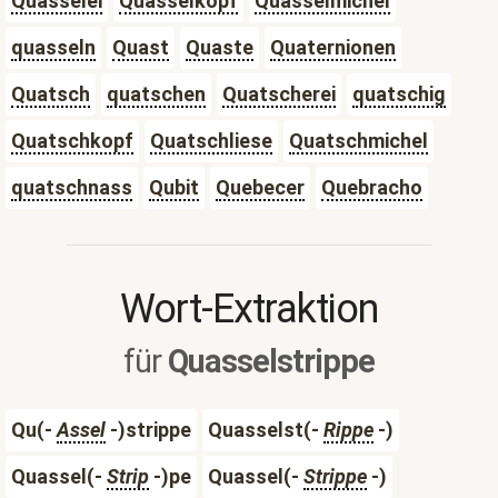
Quasselei
Quasselkopf
Quasselmichel
quasseln
Quast
Quaste
Quaternionen
Quatsch
quatschen
Quatscherei
quatschig
Quatschkopf
Quatschliese
Quatschmichel
quatschnass
Qubit
Quebecer
Quebracho
Wort-Extraktion
für
Quasselstrippe
Qu(-
Assel
-)strippe
Quasselst(-
Rippe
-)
Quassel(-
Strip
-)pe
Quassel(-
Strippe
-)