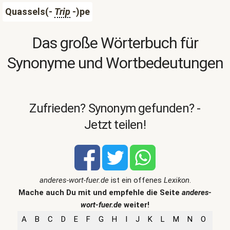
Quassels(-
Trip
-)pe
Das große Wörterbuch für
Synonyme und Wortbedeutungen
Zufrieden? Synonym gefunden? -
Jetzt teilen!
anderes-wort-fuer.de
ist ein offenes
Lexikon
.
Mache auch Du mit und empfehle die Seite
anderes-
wort-fuer.de
weiter!
A
B
C
D
E
F
G
H
I
J
K
L
M
N
O