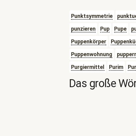
Punktsymmetrie
punktue
punzieren
Pup
Pupe
p
Puppenkörper
Puppenkü
Puppenwohnung
pupper
Purgiermittel
Purim
Pur
Das große Wör