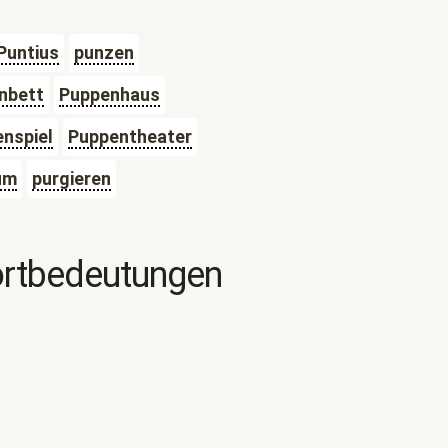
Puntius
punzen
nbett
Puppenhaus
nspiel
Puppentheater
um
purgieren
ortbedeutungen