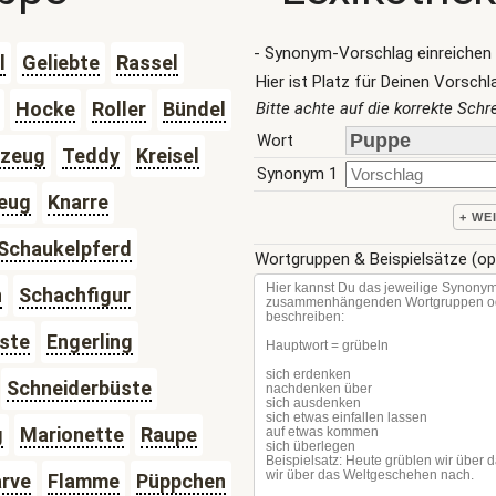
- Synonym-Vorschlag einreichen 
l
Geliebte
Rassel
Hier ist Platz für Deinen Vorschl
Hocke
Roller
Bündel
Bitte achte auf die korrekte Sch
Wort
lzeug
Teddy
Kreisel
Synonym 1
zeug
Knarre
+ WE
Schaukelpferd
Wortgruppen & Beispielsätze (op
n
Schachfigur
ste
Engerling
Schneiderbüste
g
Marionette
Raupe
arve
Flamme
Püppchen