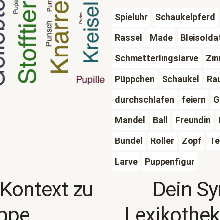
Spieluhr
Schaukelpferd
Rassel
Made
Bleisolda
Schmetterlingslarve
Zin
Püppchen
Schaukel
Ra
durchschlafen
feiern
G
Mandel
Ball
Freundin
Bündel
Roller
Zopf
Te
Larve
Puppenfigur
 Kontext zu
Dein S
ppe
Lexikothek