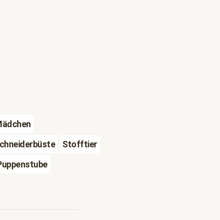
ädchen
chneiderbüste
Stofftier
Puppenstube