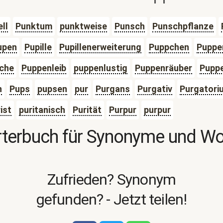
ll
Punktum
punktweise
Punsch
Punschpflanze
upen
Pupille
Pupillenerweiterung
Puppchen
Puppe
che
Puppenleib
puppenlustig
Puppenräuber
Puppe
n
Pups
pupsen
pur
Purgans
Purgativ
Purgatori
ist
puritanisch
Purität
Purpur
purpur
terbuch für Synonyme und W
Zufrieden? Synonym
gefunden? - Jetzt teilen!