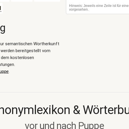
d
ng
zur semantischen Wortherkunft
werden bereitgestellt vom
, dem kostenlosen
utungen.
Puppe
.
nonymlexikon & Wörterb
vor und nach Puppe