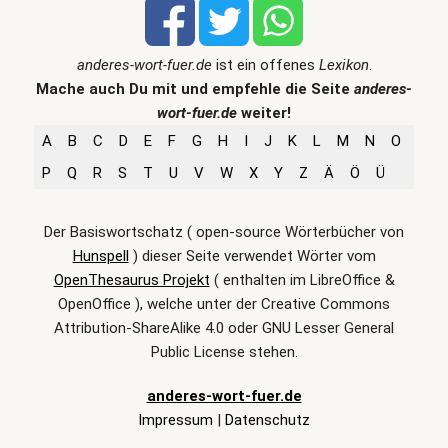
anderes-wort-fuer.de
ist ein offenes
Lexikon
.
Mache auch Du mit und empfehle die Seite
anderes-
wort-fuer.de
weiter!
A
B
C
D
E
F
G
H
I
J
K
L
M
N
O
P
Q
R
S
T
U
V
W
X
Y
Z
Ä
Ö
Ü
Der Basiswortschatz ( open-source Wörterbücher von
Hunspell
) dieser Seite verwendet Wörter vom
OpenThesaurus Projekt
( enthalten im LibreOffice &
OpenOffice ), welche unter der Creative Commons
Attribution-ShareAlike 4.0 oder GNU Lesser General
Public License stehen.
anderes-wort-fuer.de
Impressum
|
Datenschutz