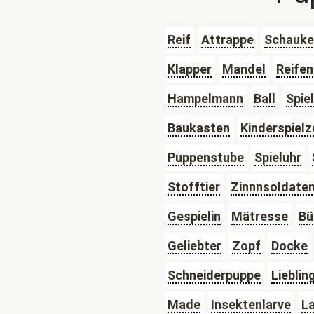
Reif
Attrappe
Schauke
Klapper
Mandel
Reifen
Hampelmann
Ball
Spie
Baukasten
Kinderspiel
Puppenstube
Spieluhr
Stofftier
Zinnnsoldate
Gespielin
Mätresse
Bü
Geliebter
Zopf
Docke
Schneiderpuppe
Lieblin
Made
Insektenlarve
L