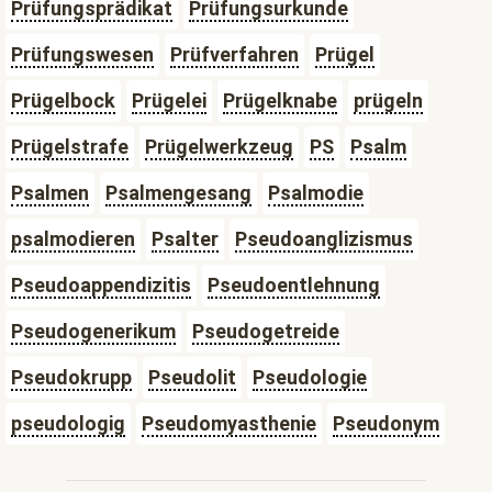
Prüfungsprädikat
Prüfungsurkunde
Prüfungswesen
Prüfverfahren
Prügel
Prügelbock
Prügelei
Prügelknabe
prügeln
Prügelstrafe
Prügelwerkzeug
PS
Psalm
Psalmen
Psalmengesang
Psalmodie
psalmodieren
Psalter
Pseudoanglizismus
Pseudoappendizitis
Pseudoentlehnung
Pseudogenerikum
Pseudogetreide
Pseudokrupp
Pseudolit
Pseudologie
pseudologig
Pseudomyasthenie
Pseudonym