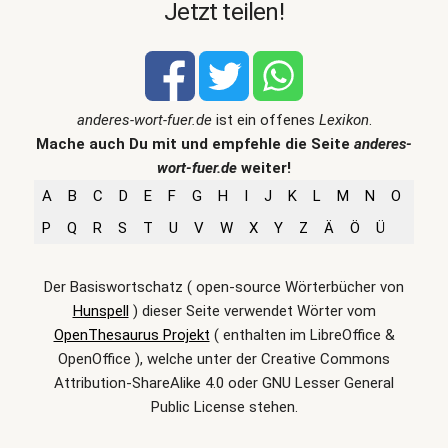
Jetzt teilen!
anderes-wort-fuer.de
ist ein offenes
Lexikon
.
Mache auch Du mit und empfehle die Seite
anderes-
wort-fuer.de
weiter!
A
B
C
D
E
F
G
H
I
J
K
L
M
N
O
P
Q
R
S
T
U
V
W
X
Y
Z
Ä
Ö
Ü
Der Basiswortschatz ( open-source Wörterbücher von
Hunspell
) dieser Seite verwendet Wörter vom
OpenThesaurus Projekt
( enthalten im LibreOffice &
OpenOffice ), welche unter der Creative Commons
Attribution-ShareAlike 4.0 oder GNU Lesser General
Public License stehen.