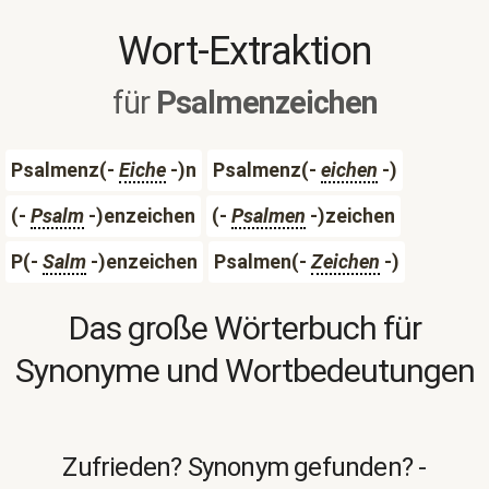
Wort-Extraktion
für
Psalmenzeichen
Psalmenz(-
Eiche
-)n
Psalmenz(-
eichen
-)
(-
Psalm
-)enzeichen
(-
Psalmen
-)zeichen
P(-
Salm
-)enzeichen
Psalmen(-
Zeichen
-)
Das große Wörterbuch für
Synonyme und Wortbedeutungen
Zufrieden? Synonym gefunden? -