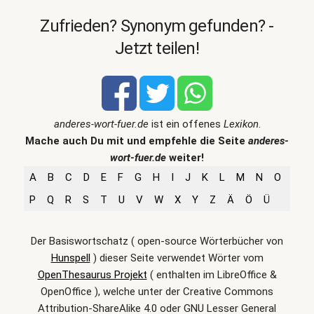
Zufrieden? Synonym gefunden? -
Jetzt teilen!
anderes-wort-fuer.de
ist ein offenes
Lexikon
.
Mache auch Du mit und empfehle die Seite
anderes-
wort-fuer.de
weiter!
A
B
C
D
E
F
G
H
I
J
K
L
M
N
O
P
Q
R
S
T
U
V
W
X
Y
Z
Ä
Ö
Ü
Der Basiswortschatz ( open-source Wörterbücher von
Hunspell
) dieser Seite verwendet Wörter vom
OpenThesaurus Projekt
( enthalten im LibreOffice &
OpenOffice ), welche unter der Creative Commons
Attribution-ShareAlike 4.0 oder GNU Lesser General