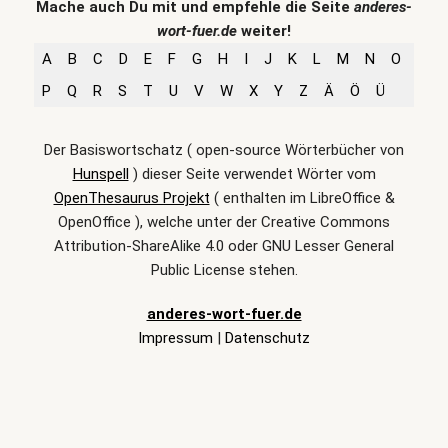
Mache auch Du mit und empfehle die Seite
anderes-
wort-fuer.de
weiter!
A
B
C
D
E
F
G
H
I
J
K
L
M
N
O
P
Q
R
S
T
U
V
W
X
Y
Z
Ä
Ö
Ü
Der Basiswortschatz ( open-source Wörterbücher von
Hunspell
) dieser Seite verwendet Wörter vom
OpenThesaurus Projekt
( enthalten im LibreOffice &
OpenOffice ), welche unter der Creative Commons
Attribution-ShareAlike 4.0 oder GNU Lesser General
Public License stehen.
anderes-wort-fuer.de
Impressum
|
Datenschutz