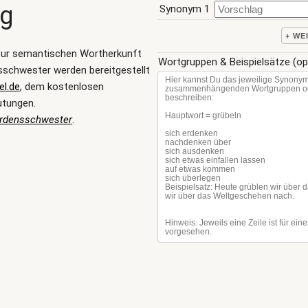
ng
Synonym 1
+ WE
zur semantischen Wortherkunft
Wortgruppen & Beispielsätze (op
schwester werden bereitgestellt
l.de
, dem kostenlosen
utungen.
Ordensschwester
.