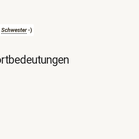
-
Schwester
-)
ortbedeutungen