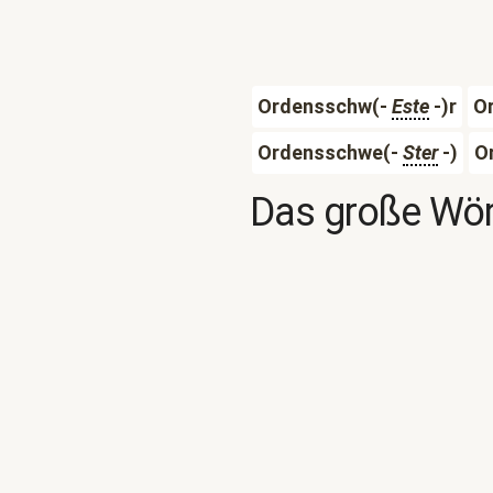
Ordensschw(-
Este
-)r
O
Ordensschwe(-
Ster
-)
O
Das große Wör