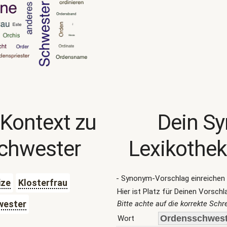
 Kontext zu
Dein S
chwester
Lexikothek
- Synonym-Vorschlag einreichen 
ize
Klosterfrau
Hier ist Platz für Deinen Vorschl
wester
Bitte achte auf die korrekte Sch
Wort