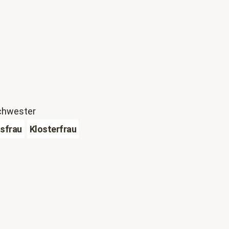
schwester
sfrau
Klosterfrau