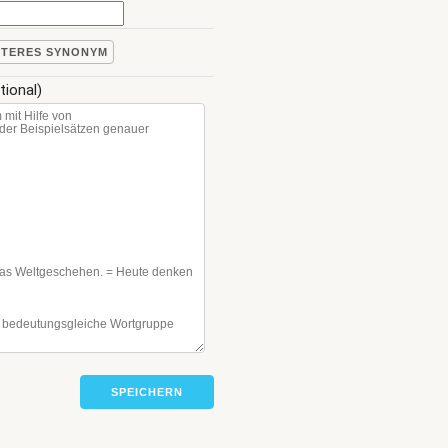
ITERES SYNONYM
tional)
SPEICHERN