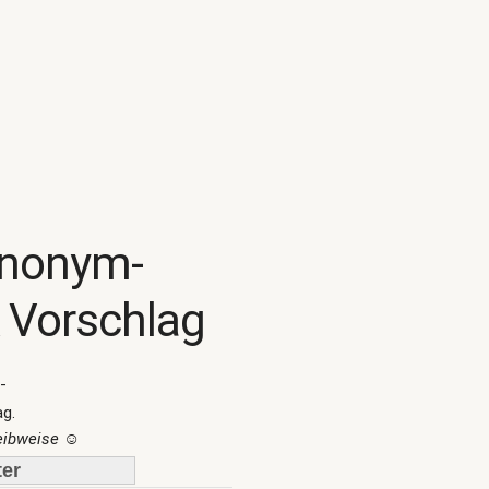
ynonym-
 Vorschlag
-
ag.
reibweise
☺