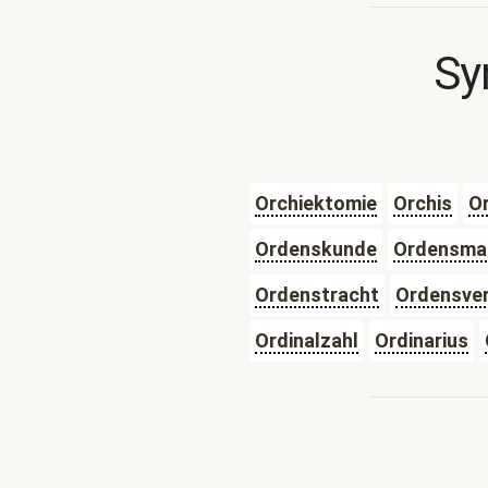
Sy
Orchiektomie
Orchis
O
Ordenskunde
Ordensma
Ordenstracht
Ordensver
Ordinalzahl
Ordinarius