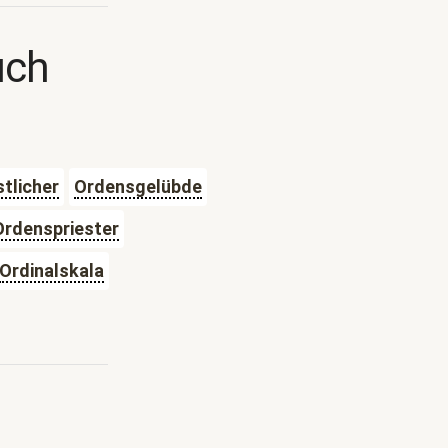
uch
tlicher
Ordensgelübde
Ordenspriester
Ordinalskala