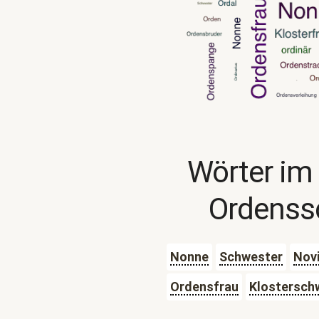
Wörter im
Ordenss
Nonne
Schwester
Nov
Ordensfrau
Klostersch