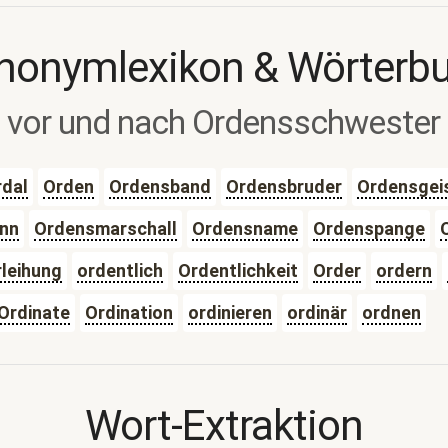
nonymlexikon & Wörterb
vor und nach Ordensschwester
rdal
Orden
Ordensband
Ordensbruder
Ordensgeis
nn
Ordensmarschall
Ordensname
Ordenspange
leihung
ordentlich
Ordentlichkeit
Order
ordern
Ordinate
Ordination
ordinieren
ordinär
ordnen
Wort-Extraktion