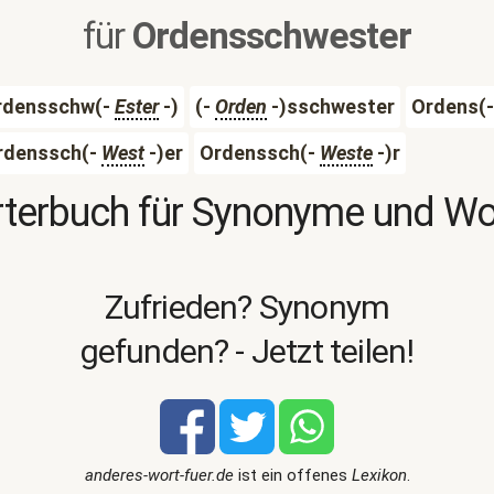
für
Ordensschwester
rdensschw(-
Ester
-)
(-
Orden
-)sschwester
Ordens(
rdenssch(-
West
-)er
Ordenssch(-
Weste
-)r
terbuch für Synonyme und W
Zufrieden? Synonym
gefunden? - Jetzt teilen!
anderes-wort-fuer.de
ist ein offenes
Lexikon
.