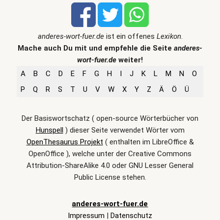
anderes-wort-fuer.de
ist ein offenes
Lexikon
.
Mache auch Du mit und empfehle die Seite
anderes-
wort-fuer.de
weiter!
A
B
C
D
E
F
G
H
I
J
K
L
M
N
O
P
Q
R
S
T
U
V
W
X
Y
Z
Ä
Ö
Ü
Der Basiswortschatz ( open-source Wörterbücher von
Hunspell
) dieser Seite verwendet Wörter vom
OpenThesaurus Projekt
( enthalten im LibreOffice &
OpenOffice ), welche unter der Creative Commons
Attribution-ShareAlike 4.0 oder GNU Lesser General
Public License stehen.
anderes-wort-fuer.de
Impressum
|
Datenschutz