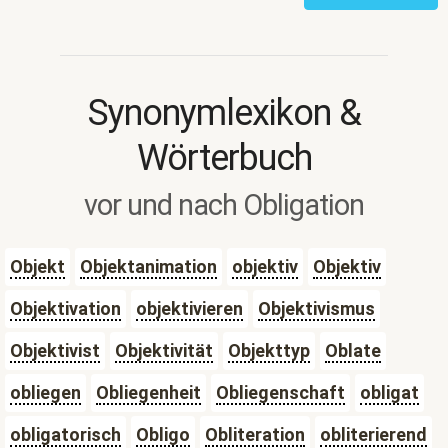
Synonymlexikon &
Wörterbuch
vor und nach Obligation
Objekt
Objektanimation
objektiv
Objektiv
Objektivation
objektivieren
Objektivismus
Objektivist
Objektivität
Objekttyp
Oblate
obliegen
Obliegenheit
Obliegenschaft
obligat
obligatorisch
Obligo
Obliteration
obliterierend