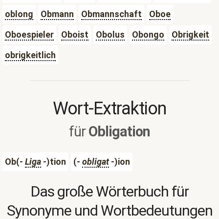
oblong
Obmann
Obmannschaft
Oboe
Oboespieler
Oboist
Obolus
Obongo
Obrigkeit
obrigkeitlich
Wort-Extraktion
für
Obligation
Ob(-
Liga
-)tion
(-
obligat
-)ion
Das große Wörterbuch für
Synonyme und Wortbedeutungen