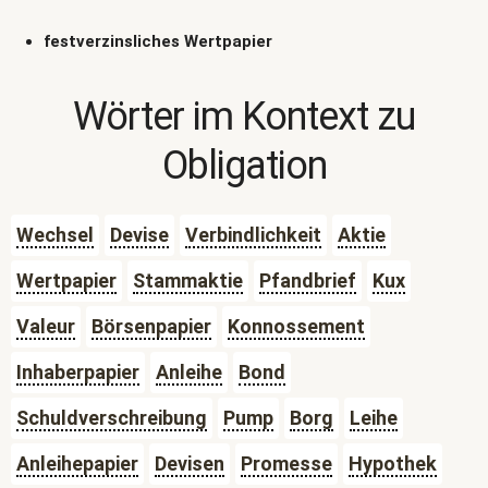
festverzinsliches Wertpapier
Wörter im Kontext zu
Obligation
Wechsel
Devise
Verbindlichkeit
Aktie
Wertpapier
Stammaktie
Pfandbrief
Kux
Valeur
Börsenpapier
Konnossement
Inhaberpapier
Anleihe
Bond
Schuldverschreibung
Pump
Borg
Leihe
Anleihepapier
Devisen
Promesse
Hypothek