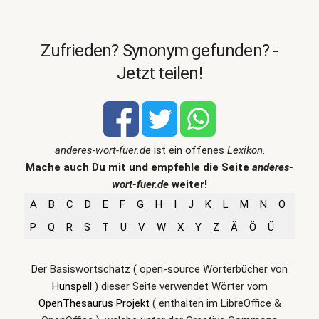
Zufrieden? Synonym gefunden? -
Jetzt teilen!
anderes-wort-fuer.de
ist ein offenes
Lexikon
.
Mache auch Du mit und empfehle die Seite
anderes-
wort-fuer.de
weiter!
A
B
C
D
E
F
G
H
I
J
K
L
M
N
O
P
Q
R
S
T
U
V
W
X
Y
Z
Ä
Ö
Ü
Der Basiswortschatz ( open-source Wörterbücher von
Hunspell
) dieser Seite verwendet Wörter vom
OpenThesaurus Projekt
( enthalten im LibreOffice &