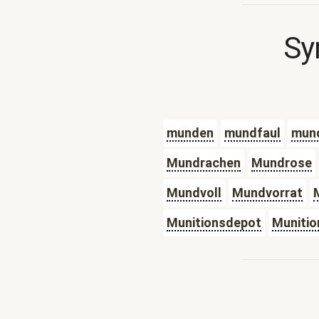
Sy
munden
mundfaul
mund
Mundrachen
Mundrose
Mundvoll
Mundvorrat
Munitionsdepot
Munitio