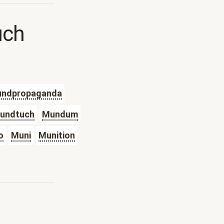
uch
ndpropaganda
undtuch
Mundum
o
Muni
Munition