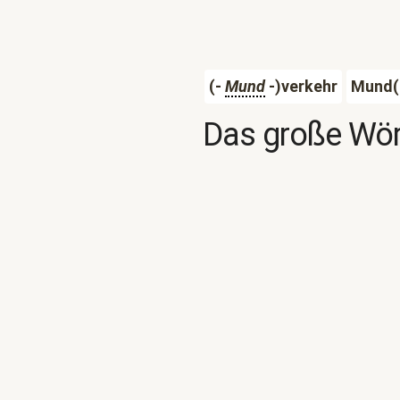
(-
Mund
-)verkehr
Mund(
Das große Wör