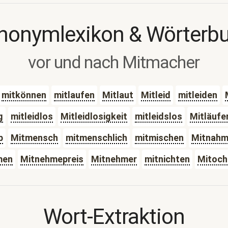
nonymlexikon & Wörterb
vor und nach Mitmacher
mitkönnen
mitlaufen
Mitlaut
Mitleid
mitleiden
g
mitleidlos
Mitleidlosigkeit
mitleidslos
Mitläufe
b
Mitmensch
mitmenschlich
mitmischen
Mitnahm
men
Mitnehmepreis
Mitnehmer
mitnichten
Mitoch
Wort-Extraktion