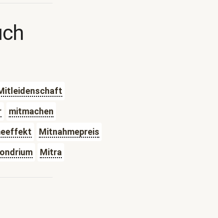
uch
Mitleidenschaft
r
mitmachen
eeffekt
Mitnahmepreis
ondrium
Mitra