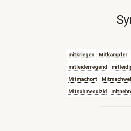
Sy
mitkriegen
Mitkämpfer
mitleiderregend
mitleidi
Mitmachort
Mitmachwe
Mitnahmesuizid
mitneh