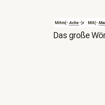
Mitm(-
Ache
-)r
Mit(-
Ma
Das große Wör