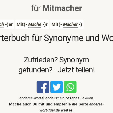
für
Mitmacher
ch
-)er
Mit(-
Mache
-)r
Mit(-
Macher
-)
terbuch für Synonyme und W
Zufrieden? Synonym
gefunden? - Jetzt teilen!
anderes-wort-fuer.de
ist ein offenes
Lexikon
.
Mache auch Du mit und empfehle die Seite
anderes-
wort-fuer.de
weiter!