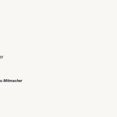
er
zu
Mitmacher