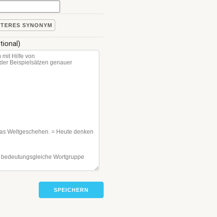
ITERES SYNONYM
tional)
SPEICHERN