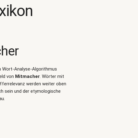
xikon
her
len Wort-Analyse-Algorithmus
eld von
Mitmacher
. Wörter mit
fferrelevanz werden weiter oben
ch sein und der etymologische
au.