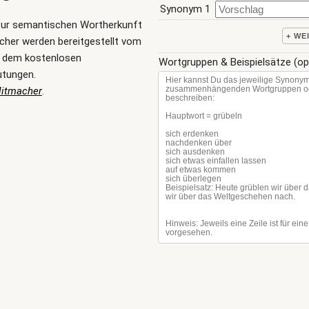
Synonym 1
zur semantischen Wortherkunft
+ WE
her werden bereitgestellt vom
, dem kostenlosen
Wortgruppen & Beispielsätze (op
utungen.
Mitmacher
.