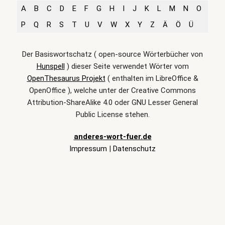
A
B
C
D
E
F
G
H
I
J
K
L
M
N
O
P
Q
R
S
T
U
V
W
X
Y
Z
Ä
Ö
Ü
Der Basiswortschatz ( open-source Wörterbücher von
Hunspell
) dieser Seite verwendet Wörter vom
OpenThesaurus Projekt
( enthalten im LibreOffice &
OpenOffice ), welche unter der Creative Commons
Attribution-ShareAlike 4.0 oder GNU Lesser General
Public License stehen.
anderes-wort-fuer.de
Impressum
|
Datenschutz