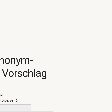
ynonym-
 Vorschlag
-
ag.
reibweise
☺