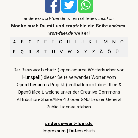
anderes-wort-fuer.de
ist ein offenes
Lexikon
.
Mache auch Du mit und empfehle die Seite
anderes-
wort-fuer.de
weiter!
A
B
C
D
E
F
G
H
I
J
K
L
M
N
O
P
Q
R
S
T
U
V
W
X
Y
Z
Ä
Ö
Ü
Der Basiswortschatz ( open-source Wörterbücher von
Hunspell
) dieser Seite verwendet Wörter vom
OpenThesaurus Projekt
( enthalten im LibreOffice &
OpenOffice ), welche unter der Creative Commons
Attribution-ShareAlike 4.0 oder GNU Lesser General
Public License stehen.
anderes-wort-fuer.de
Impressum
|
Datenschutz