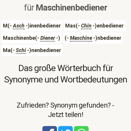
für
Maschinenbediener
M(-
Asch
-)inenbediener
Mas(-
Chin
-)enbediener
Maschinenbe(-
Diener
-)
(-
Maschine
-)nbediener
Ma(-
Schi
-)nenbediener
Das große Wörterbuch für
Synonyme und Wortbedeutungen
Zufrieden? Synonym gefunden? -
Jetzt teilen!