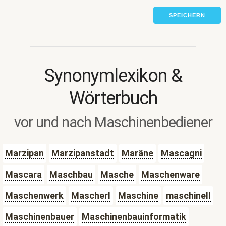
SPEICHERN
Synonymlexikon &
Wörterbuch
vor und nach Maschinenbediener
Marzipan
Marzipanstadt
Maräne
Mascagni
Mascara
Maschbau
Masche
Maschenware
Maschenwerk
Mascherl
Maschine
maschinell
Maschinenbauer
Maschinenbauinformatik