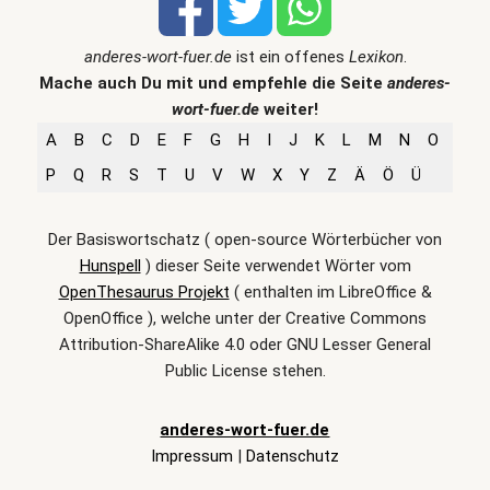
anderes-wort-fuer.de
ist ein offenes
Lexikon
.
Mache auch Du mit und empfehle die Seite
anderes-
wort-fuer.de
weiter!
A
B
C
D
E
F
G
H
I
J
K
L
M
N
O
P
Q
R
S
T
U
V
W
X
Y
Z
Ä
Ö
Ü
Der Basiswortschatz ( open-source Wörterbücher von
Hunspell
) dieser Seite verwendet Wörter vom
OpenThesaurus Projekt
( enthalten im LibreOffice &
OpenOffice ), welche unter der Creative Commons
Attribution-ShareAlike 4.0 oder GNU Lesser General
Public License stehen.
anderes-wort-fuer.de
Impressum
|
Datenschutz