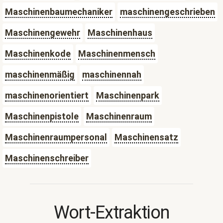
Maschinenbaumechaniker
maschinengeschrieben
Maschinengewehr
Maschinenhaus
Maschinenkode
Maschinenmensch
maschinenmäßig
maschinennah
maschinenorientiert
Maschinenpark
Maschinenpistole
Maschinenraum
Maschinenraumpersonal
Maschinensatz
Maschinenschreiber
Wort-Extraktion