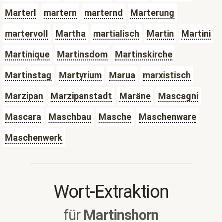
Marterl
martern
marternd
Marterung
martervoll
Martha
martialisch
Martin
Martini
Martinique
Martinsdom
Martinskirche
Martinstag
Martyrium
Marua
marxistisch
Marzipan
Marzipanstadt
Maräne
Mascagni
Mascara
Maschbau
Masche
Maschenware
Maschenwerk
Wort-Extraktion
für
Martinshorn