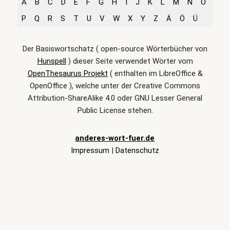
A
B
C
D
E
F
G
H
I
J
K
L
M
N
O
P
Q
R
S
T
U
V
W
X
Y
Z
Ä
Ö
Ü
Der Basiswortschatz ( open-source Wörterbücher von
Hunspell
) dieser Seite verwendet Wörter vom
OpenThesaurus Projekt
( enthalten im LibreOffice &
OpenOffice ), welche unter der Creative Commons
Attribution-ShareAlike 4.0 oder GNU Lesser General
Public License stehen.
anderes-wort-fuer.de
Impressum
|
Datenschutz