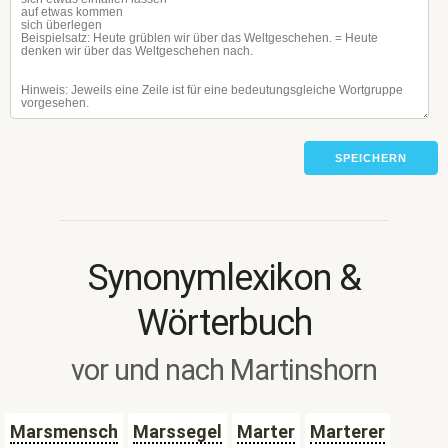
SPEICHERN
Synonymlexikon &
Wörterbuch
vor und nach Martinshorn
Marsmensch
Marssegel
Marter
Marterer