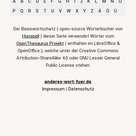
A
B
C
D
E
F
G
H
I
J
K
L
M
N
O
P
Q
R
S
T
U
V
W
X
Y
Z
Ä
Ö
Ü
Der Basiswortschatz ( open-source Wörterbücher von
Hunspell
) dieser Seite verwendet Wörter vom
OpenThesaurus Projekt
( enthalten im LibreOffice &
OpenOffice ), welche unter der Creative Commons
Attribution-ShareAlike 4.0 oder GNU Lesser General
Public License stehen.
anderes-wort-fuer.de
Impressum
|
Datenschutz