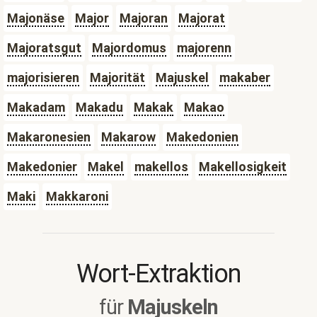
Majonäse
Major
Majoran
Majorat
Majoratsgut
Majordomus
majorenn
majorisieren
Majorität
Majuskel
makaber
Makadam
Makadu
Makak
Makao
Makaronesien
Makarow
Makedonien
Makedonier
Makel
makellos
Makellosigkeit
Maki
Makkaroni
Wort-Extraktion
für
Majuskeln