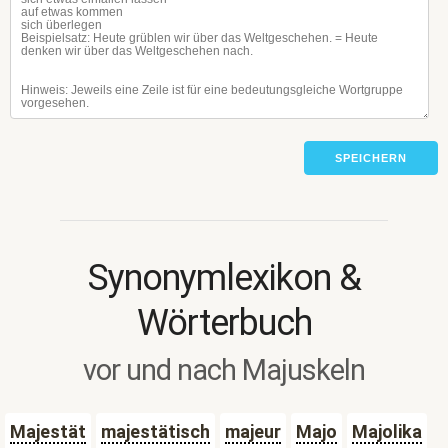
SPEICHERN
Synonymlexikon &
Wörterbuch
vor und nach Majuskeln
Majestät
majestätisch
majeur
Majo
Majolika