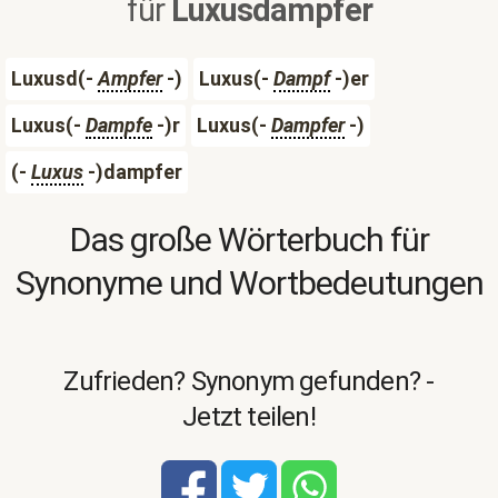
für
Luxusdampfer
Luxusd(-
Ampfer
-)
Luxus(-
Dampf
-)er
Luxus(-
Dampfe
-)r
Luxus(-
Dampfer
-)
(-
Luxus
-)dampfer
Das große Wörterbuch für
Synonyme und Wortbedeutungen
Zufrieden? Synonym gefunden? -
Jetzt teilen!