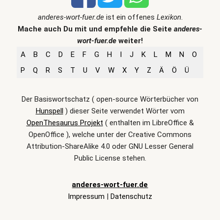
anderes-wort-fuer.de
ist ein offenes
Lexikon
.
Mache auch Du mit und empfehle die Seite
anderes-
wort-fuer.de
weiter!
A
B
C
D
E
F
G
H
I
J
K
L
M
N
O
P
Q
R
S
T
U
V
W
X
Y
Z
Ä
Ö
Ü
Der Basiswortschatz ( open-source Wörterbücher von
Hunspell
) dieser Seite verwendet Wörter vom
OpenThesaurus Projekt
( enthalten im LibreOffice &
OpenOffice ), welche unter der Creative Commons
Attribution-ShareAlike 4.0 oder GNU Lesser General
Public License stehen.
anderes-wort-fuer.de
Impressum
|
Datenschutz