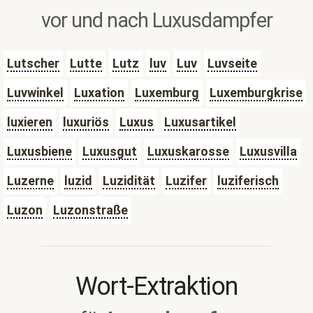
vor und nach Luxusdampfer
Lutscher
Lutte
Lutz
luv
Luv
Luvseite
Luvwinkel
Luxation
Luxemburg
Luxemburgkrise
luxieren
luxuriös
Luxus
Luxusartikel
Luxusbiene
Luxusgut
Luxuskarosse
Luxusvilla
Luzerne
luzid
Luzidität
Luzifer
luziferisch
Luzon
Luzonstraße
Wort-Extraktion