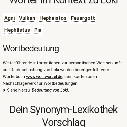
Wörter im Kontext zu
Loki
Agni
Vulkan
Hephaistos
Feuergott
Hephästus
Pia
Wortbedeutung
Weiterführende Informationen zur semantischen Wortherkunft
und Rechtschreibung von Loki werden bereitgestellt vom
Wörterbuch
www.wortwurzel.de
, dem kostenlosen
Nachschlagewerk für Wortbedeutungen.
⮞ Siehe hierzu:
Bedeutung von Loki
.
Dein Synonym-Lexikothek
Vorschlag