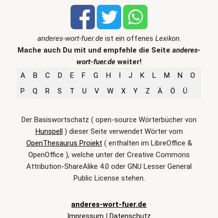
anderes-wort-fuer.de
ist ein offenes
Lexikon
.
Mache auch Du mit und empfehle die Seite
anderes-
wort-fuer.de
weiter!
A
B
C
D
E
F
G
H
I
J
K
L
M
N
O
P
Q
R
S
T
U
V
W
X
Y
Z
Ä
Ö
Ü
Der Basiswortschatz ( open-source Wörterbücher von
Hunspell
) dieser Seite verwendet Wörter vom
OpenThesaurus Projekt
( enthalten im LibreOffice &
OpenOffice ), welche unter der Creative Commons
Attribution-ShareAlike 4.0 oder GNU Lesser General
Public License stehen.
anderes-wort-fuer.de
Impressum
|
Datenschutz