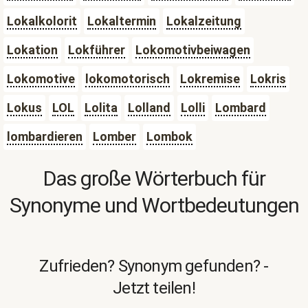
Lokalkolorit
Lokaltermin
Lokalzeitung
Lokation
Lokführer
Lokomotivbeiwagen
Lokomotive
lokomotorisch
Lokremise
Lokris
Lokus
LOL
Lolita
Lolland
Lolli
Lombard
lombardieren
Lomber
Lombok
Das große Wörterbuch für
Synonyme und Wortbedeutungen
Zufrieden? Synonym gefunden? -
Jetzt teilen!