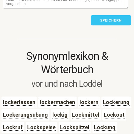
SPEICHERN
Synonymlexikon &
Wörterbuch
vor und nach Loddel
lockerlassen
lockermachen
lockern
Lockerung
Lockerungsübung
lockig
Lockmittel
Lockout
Lockruf
Lockspeise
Lockspitzel
Lockung