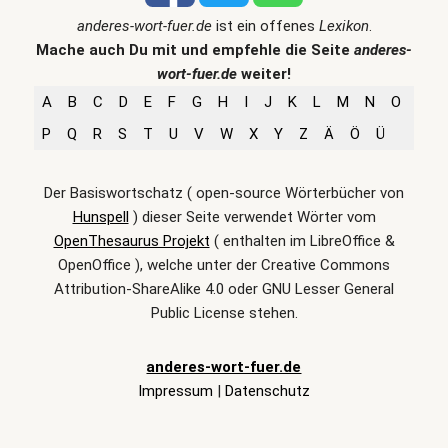
anderes-wort-fuer.de
ist ein offenes
Lexikon
.
Mache auch Du mit und empfehle die Seite
anderes-
wort-fuer.de
weiter!
A
B
C
D
E
F
G
H
I
J
K
L
M
N
O
P
Q
R
S
T
U
V
W
X
Y
Z
Ä
Ö
Ü
Der Basiswortschatz ( open-source Wörterbücher von
Hunspell
) dieser Seite verwendet Wörter vom
OpenThesaurus Projekt
( enthalten im LibreOffice &
OpenOffice ), welche unter der Creative Commons
Attribution-ShareAlike 4.0 oder GNU Lesser General
Public License stehen.
anderes-wort-fuer.de
Impressum
|
Datenschutz