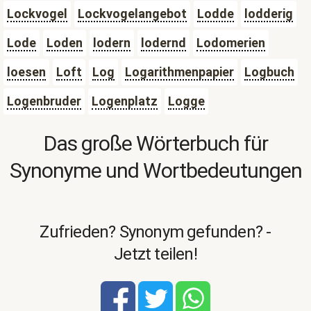
Lockvogel
Lockvogelangebot
Lodde
lodderig
Lode
Loden
lodern
lodernd
Lodomerien
loesen
Loft
Log
Logarithmenpapier
Logbuch
Logenbruder
Logenplatz
Logge
Das große Wörterbuch für
Synonyme und Wortbedeutungen
Zufrieden? Synonym gefunden? -
Jetzt teilen!