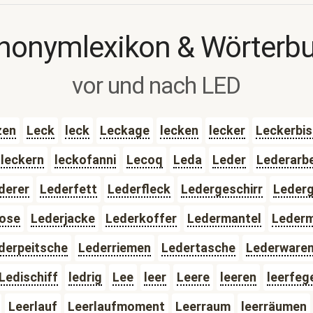
nonymlexikon & Wörterb
vor und nach LED
zen
Leck
leck
Leckage
lecken
lecker
Leckerbi
leckern
leckofanni
Lecoq
Leda
Leder
Lederarbe
derer
Lederfett
Lederfleck
Ledergeschirr
Lederg
ose
Lederjacke
Lederkoffer
Ledermantel
Leder
derpeitsche
Lederriemen
Ledertasche
Lederware
Ledischiff
ledrig
Lee
leer
Leere
leeren
leerfeg
Leerlauf
Leerlaufmoment
Leerraum
leerräumen