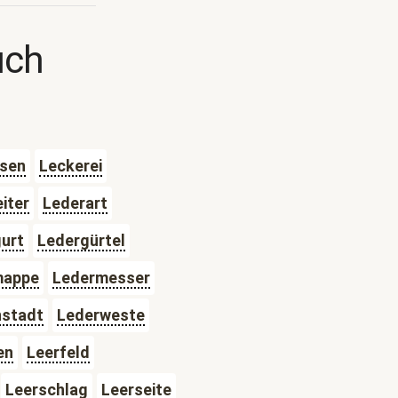
uch
ssen
Leckerei
iter
Lederart
urt
Ledergürtel
mappe
Ledermesser
nstadt
Lederweste
en
Leerfeld
Leerschlag
Leerseite