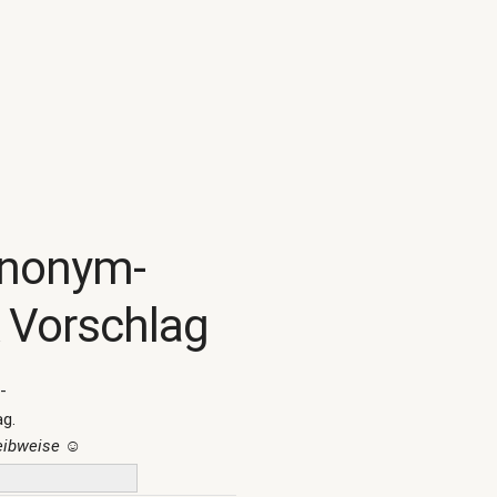
ynonym-
 Vorschlag
-
ag.
reibweise
☺