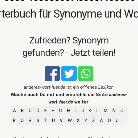
terbuch für Synonyme und W
Zufrieden? Synonym
gefunden? - Jetzt teilen!
anderes-wort-fuer.de
ist ein offenes
Lexikon
.
Mache auch Du mit und empfehle die Seite
anderes-
wort-fuer.de
weiter!
A
B
C
D
E
F
G
H
I
J
K
L
M
N
O
P
Q
R
S
T
U
V
W
X
Y
Z
Ä
Ö
Ü