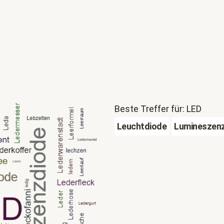
Beste Treffer für: LED
Leuchtdiode
Lumineszen