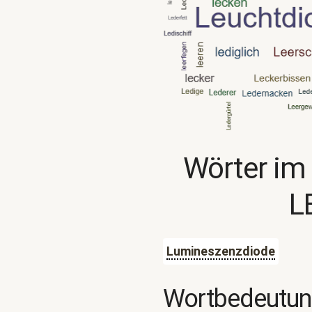
Wörter im
L
Lumineszenzdiode
Wortbedeutu