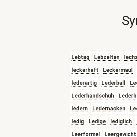
Sy
Lebtag
Lebzelten
lech
leckerhaft
Leckermaul
lederartig
Lederball
Le
Lederhandschuh
Lederh
ledern
Ledernacken
Le
ledig
Ledige
lediglich
Leerformel
Leergewicht