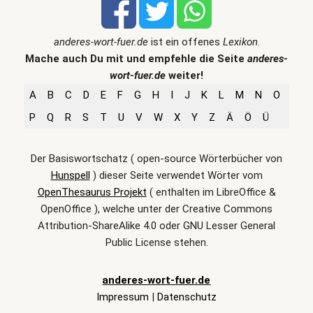
anderes-wort-fuer.de
ist ein offenes
Lexikon
.
Mache auch Du mit und empfehle die Seite
anderes-
wort-fuer.de
weiter!
A
B
C
D
E
F
G
H
I
J
K
L
M
N
O
P
Q
R
S
T
U
V
W
X
Y
Z
Ä
Ö
Ü
Der Basiswortschatz ( open-source Wörterbücher von
Hunspell
) dieser Seite verwendet Wörter vom
OpenThesaurus Projekt
( enthalten im LibreOffice &
OpenOffice ), welche unter der Creative Commons
Attribution-ShareAlike 4.0 oder GNU Lesser General
Public License stehen.
anderes-wort-fuer.de
Impressum
|
Datenschutz