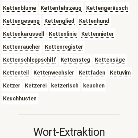
Kettenblume
Kettenfahrzeug
Kettengeräusch
Kettengesang
Kettenglied
Kettenhund
Kettenkarussell
Kettenlinie
Kettennieter
Kettenraucher
Kettenregister
Kettenschleppschiff
Kettensteg
Kettensäge
Kettenteil
Kettenwechsler
Kettfaden
Ketuvim
Ketzer
Ketzerei
ketzerisch
keuchen
Keuchhusten
Wort-Extraktion