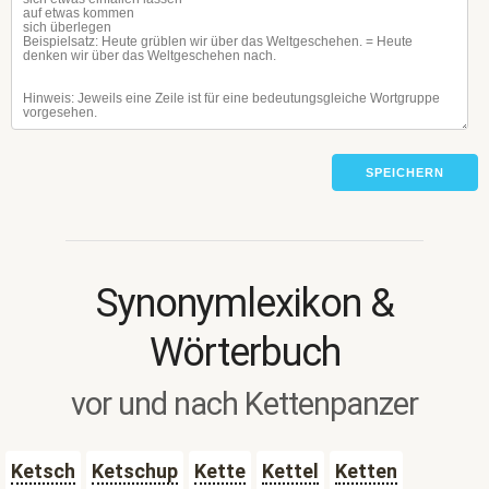
SPEICHERN
Synonymlexikon &
Wörterbuch
vor und nach Kettenpanzer
Ketsch
Ketschup
Kette
Kettel
Ketten