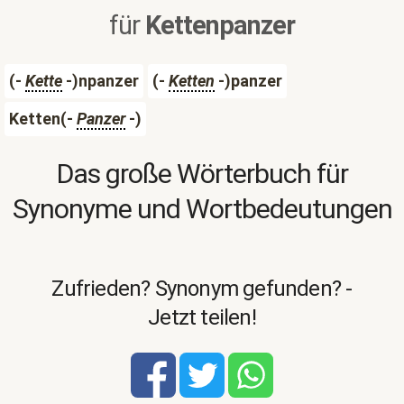
für
Kettenpanzer
(-
Kette
-)npanzer
(-
Ketten
-)panzer
Ketten(-
Panzer
-)
Das große Wörterbuch für
Synonyme und Wortbedeutungen
Zufrieden? Synonym gefunden? -
Jetzt teilen!