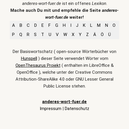
anderes-wort-fuer.de
ist ein offenes
Lexikon
.
Mache auch Du mit und empfehle die Seite
anderes-
wort-fuer.de
weiter!
A
B
C
D
E
F
G
H
I
J
K
L
M
N
O
P
Q
R
S
T
U
V
W
X
Y
Z
Ä
Ö
Ü
Der Basiswortschatz ( open-source Wörterbücher von
Hunspell
) dieser Seite verwendet Wörter vom
OpenThesaurus Projekt
( enthalten im LibreOffice &
OpenOffice ), welche unter der Creative Commons
Attribution-ShareAlike 4.0 oder GNU Lesser General
Public License stehen.
anderes-wort-fuer.de
Impressum
|
Datenschutz