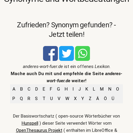
Zufrieden? Synonym gefunden? -
Jetzt teilen!
anderes-wort-fuer.de
ist ein offenes
Lexikon
.
Mache auch Du mit und empfehle die Seite
anderes-
wort-fuer.de
weiter!
A
B
C
D
E
F
G
H
I
J
K
L
M
N
O
P
Q
R
S
T
U
V
W
X
Y
Z
Ä
Ö
Ü
Der Basiswortschatz ( open-source Wörterbücher von
Hunspell
) dieser Seite verwendet Wörter vom
OpenThesaurus Projekt
( enthalten im LibreOffice &