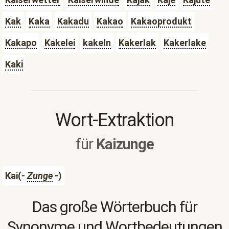
Kak
Kaka
Kakadu
Kakao
Kakaoprodukt
Kakapo
Kakelei
kakeln
Kakerlak
Kakerlake
Kaki
Wort-Extraktion
für
Kaizunge
Kai(-
Zunge
-)
Das große Wörterbuch für
Synonyme und Wortbedeutungen