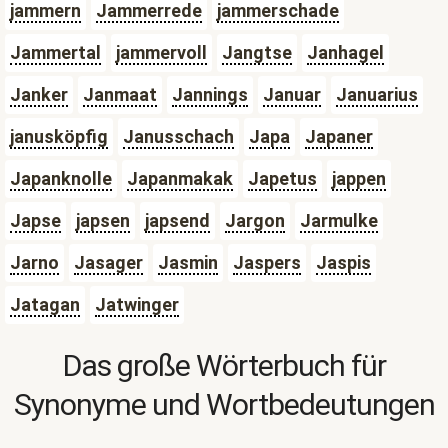
jammern
Jammerrede
jammerschade
Jammertal
jammervoll
Jangtse
Janhagel
Janker
Janmaat
Jannings
Januar
Januarius
janusköpfig
Janusschach
Japa
Japaner
Japanknolle
Japanmakak
Japetus
jappen
Japse
japsen
japsend
Jargon
Jarmulke
Jarno
Jasager
Jasmin
Jaspers
Jaspis
Jatagan
Jatwinger
Das große Wörterbuch für
Synonyme und Wortbedeutungen