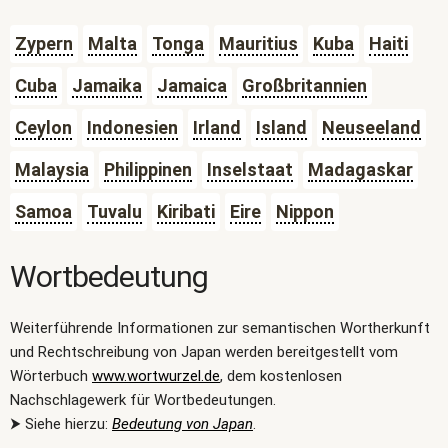
Zypern
Malta
Tonga
Mauritius
Kuba
Haiti
Cuba
Jamaika
Jamaica
Großbritannien
Ceylon
Indonesien
Irland
Island
Neuseeland
Malaysia
Philippinen
Inselstaat
Madagaskar
Samoa
Tuvalu
Kiribati
Eire
Nippon
Wortbedeutung
Weiterführende Informationen zur semantischen Wortherkunft
und Rechtschreibung von Japan werden bereitgestellt vom
Wörterbuch
www.wortwurzel.de
, dem kostenlosen
Nachschlagewerk für Wortbedeutungen.
⮞ Siehe hierzu:
Bedeutung von Japan
.