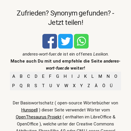
Zufrieden? Synonym gefunden? -
Jetzt teilen!
anderes-wort-fuer.de
ist ein offenes
Lexikon
.
Mache auch Du mit und empfehle die Seite
anderes-
wort-fuer.de
weiter!
A
B
C
D
E
F
G
H
I
J
K
L
M
N
O
P
Q
R
S
T
U
V
W
X
Y
Z
Ä
Ö
Ü
Der Basiswortschatz ( open-source Wörterbücher von
Hunspell
) dieser Seite verwendet Wörter vom
OpenThesaurus Projekt
( enthalten im LibreOffice &
OpenOffice ), welche unter der Creative Commons