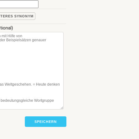
ITERES SYNONYM
tional)
SPEICHERN