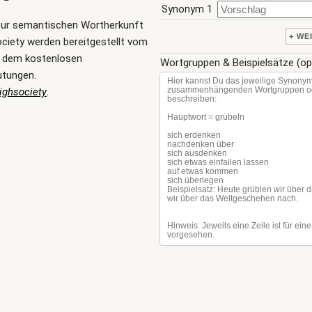
Synonym 1
zur semantischen Wortherkunft
+ WE
ciety werden bereitgestellt vom
, dem kostenlosen
Wortgruppen & Beispielsätze (op
utungen.
ighsociety
.