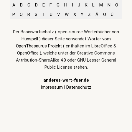
A
B
C
D
E
F
G
H
I
J
K
L
M
N
O
P
Q
R
S
T
U
V
W
X
Y
Z
Ä
Ö
Ü
Der Basiswortschatz ( open-source Wörterbücher von
Hunspell
) dieser Seite verwendet Wörter vom
OpenThesaurus Projekt
( enthalten im LibreOffice &
OpenOffice ), welche unter der Creative Commons
Attribution-ShareAlike 4.0 oder GNU Lesser General
Public License stehen.
anderes-wort-fuer.de
Impressum
|
Datenschutz