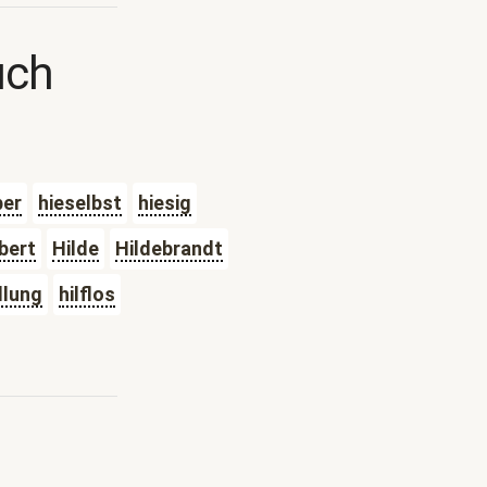
uch
ber
hieselbst
hiesig
lbert
Hilde
Hildebrandt
llung
hilflos