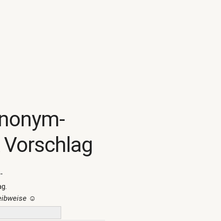
ynonym-
 Vorschlag
-
ag.
reibweise
☺