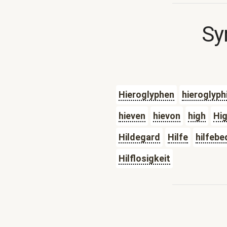
Sy
Hieroglyphen
hieroglyph
hieven
hievon
high
Hi
Hildegard
Hilfe
hilfebe
Hilflosigkeit