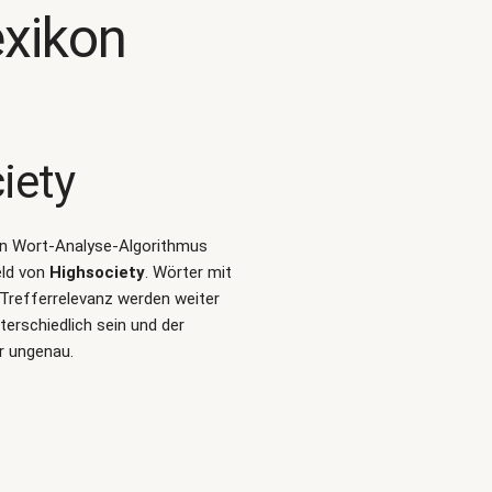
xikon
iety
alen Wort-Analyse-Algorithmus
eld von
Highsociety
. Wörter mit
Trefferrelevanz werden weiter
erschiedlich sein und der
r ungenau.