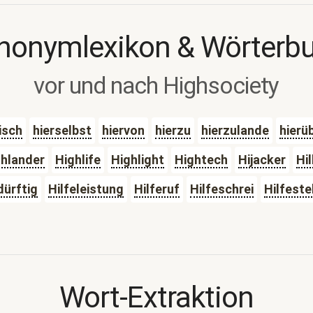
nonymlexikon & Wörterb
vor und nach Highsociety
isch
hierselbst
hiervon
hierzu
hierzulande
hierü
ghlander
Highlife
Highlight
Hightech
Hijacker
Hi
dürftig
Hilfeleistung
Hilferuf
Hilfeschrei
Hilfeste
Wort-Extraktion