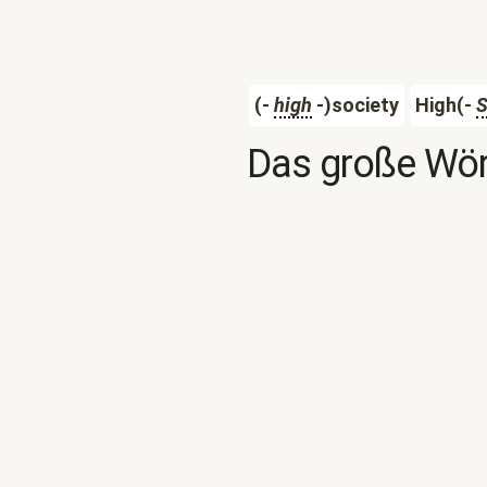
(-
high
-)society
High(-
S
Das große Wör