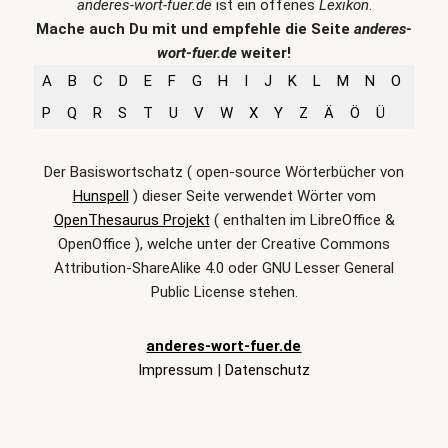
anderes-wort-fuer.de
ist ein offenes
Lexikon
.
Mache auch Du mit und empfehle die Seite
anderes-
wort-fuer.de
weiter!
A
B
C
D
E
F
G
H
I
J
K
L
M
N
O
P
Q
R
S
T
U
V
W
X
Y
Z
Ä
Ö
Ü
Der Basiswortschatz ( open-source Wörterbücher von
Hunspell
) dieser Seite verwendet Wörter vom
OpenThesaurus Projekt
( enthalten im LibreOffice &
OpenOffice ), welche unter der Creative Commons
Attribution-ShareAlike 4.0 oder GNU Lesser General
Public License stehen.
anderes-wort-fuer.de
Impressum
|
Datenschutz