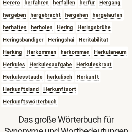
Herero
herfahren
herfallen
herfür
Hergang
hergeben
hergebracht
hergehen
hergelaufen
herhalten
herholen
Hering
Heringsbrühe
Heringsbändiger
Heringshai
Heritabilität
Herking
Herkommen
herkommen
Herkulaneum
Herkules
Herkulesaufgabe
Herkuleskraut
Herkulesstaude
herkulisch
Herkunft
Herkunftsland
Herkunftsort
Herkunftswörterbuch
Das große Wörterbuch für
Synonyme und Wortbedeutungen