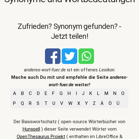
Zufrieden? Synonym gefunden? -
Jetzt teilen!
anderes-wort-fuer.de
ist ein offenes
Lexikon
.
Mache auch Du mit und empfehle die Seite
anderes-
wort-fuer.de
weiter!
A
B
C
D
E
F
G
H
I
J
K
L
M
N
O
P
Q
R
S
T
U
V
W
X
Y
Z
Ä
Ö
Ü
Der Basiswortschatz ( open-source Wörterbücher von
Hunspell
) dieser Seite verwendet Wörter vom
OpenThesaurus Projekt
( enthalten im LibreOffice &