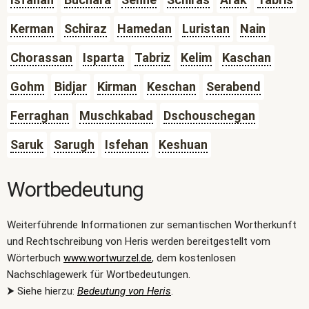
Kerman
Schiraz
Hamedan
Luristan
Nain
Chorassan
Isparta
Tabriz
Kelim
Kaschan
Gohm
Bidjar
Kirman
Keschan
Serabend
Ferraghan
Muschkabad
Dschouschegan
Saruk
Sarugh
Isfehan
Keshuan
Wortbedeutung
Weiterführende Informationen zur semantischen Wortherkunft
und Rechtschreibung von Heris werden bereitgestellt vom
Wörterbuch
www.wortwurzel.de
, dem kostenlosen
Nachschlagewerk für Wortbedeutungen.
⮞ Siehe hierzu:
Bedeutung von Heris
.