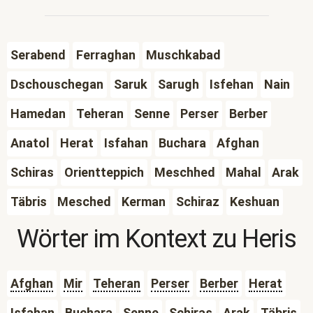
Serabend
Ferraghan
Muschkabad
Dschouschegan
Saruk
Sarugh
Isfehan
Nain
Hamedan
Teheran
Senne
Perser
Berber
Anatol
Herat
Isfahan
Buchara
Afghan
Schiras
Orientteppich
Meschhed
Mahal
Arak
Täbris
Mesched
Kerman
Schiraz
Keshuan
Wörter im Kontext zu
Heris
Afghan
Mir
Teheran
Perser
Berber
Herat
Isfahan
Buchara
Senne
Schiras
Arak
Täbris