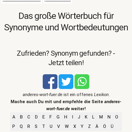
Das große Wörterbuch für
Synonyme und Wortbedeutungen
Zufrieden? Synonym gefunden? -
Jetzt teilen!
anderes-wort-fuer.de
ist ein offenes
Lexikon
.
Mache auch Du mit und empfehle die Seite
anderes-
wort-fuer.de
weiter!
A
B
C
D
E
F
G
H
I
J
K
L
M
N
O
P
Q
R
S
T
U
V
W
X
Y
Z
Ä
Ö
Ü