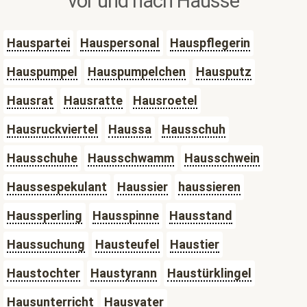
vor und nach Hausse
Hauspartei
Hauspersonal
Hauspflegerin
Hauspumpel
Hauspumpelchen
Hausputz
Hausrat
Hausratte
Hausroetel
Hausruckviertel
Haussa
Hausschuh
Hausschuhe
Hausschwamm
Hausschwein
Haussespekulant
Haussier
haussieren
Haussperling
Hausspinne
Hausstand
Haussuchung
Hausteufel
Haustier
Haustochter
Haustyrann
Haustürklingel
Hausunterricht
Hausvater