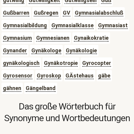
gutwillig
Gutwilligkeit
Gutwilligsein
Guß
Gußbarren
Gußregen
GV
Gymnasialabschluß
Gymnasialbildung
Gymnasialklasse
Gymnasiast
Gymnasium
Gymnesianen
Gynaikokratie
Gynander
Gynäkologe
Gynäkologie
gynäkologisch
Gynäkotropie
Gyrocopter
Gyrosensor
Gyroskop
GÄstehaus
gäbe
gähnen
Gängelband
Das große Wörterbuch für
Synonyme und Wortbedeutungen