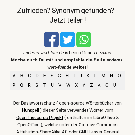
Zufrieden? Synonym gefunden? -
Jetzt teilen!
anderes-wort-fuer.de
ist ein offenes
Lexikon
.
Mache auch Du mit und empfehle die Seite
anderes-
wort-fuer.de
weiter!
A
B
C
D
E
F
G
H
I
J
K
L
M
N
O
P
Q
R
S
T
U
V
W
X
Y
Z
Ä
Ö
Ü
Der Basiswortschatz ( open-source Wörterbücher von
Hunspell
) dieser Seite verwendet Wörter vom
OpenThesaurus Projekt
( enthalten im LibreOffice &
OpenOffice ), welche unter der Creative Commons
Attribution-ShareAlike 4.0 oder GNU Lesser General