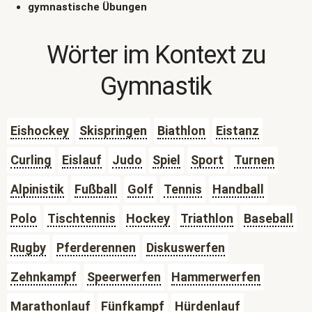
gymnastische Übungen
Wörter im Kontext zu
Gymnastik
Eishockey
Skispringen
Biathlon
Eistanz
Curling
Eislauf
Judo
Spiel
Sport
Turnen
Alpinistik
Fußball
Golf
Tennis
Handball
Polo
Tischtennis
Hockey
Triathlon
Baseball
Rugby
Pferderennen
Diskuswerfen
Zehnkampf
Speerwerfen
Hammerwerfen
Marathonlauf
Fünfkampf
Hürdenlauf