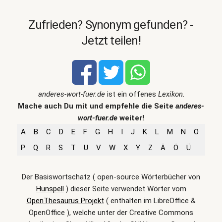
Zufrieden? Synonym gefunden? -
Jetzt teilen!
anderes-wort-fuer.de
ist ein offenes
Lexikon
.
Mache auch Du mit und empfehle die Seite
anderes-
wort-fuer.de
weiter!
A
B
C
D
E
F
G
H
I
J
K
L
M
N
O
P
Q
R
S
T
U
V
W
X
Y
Z
Ä
Ö
Ü
Der Basiswortschatz ( open-source Wörterbücher von
Hunspell
) dieser Seite verwendet Wörter vom
OpenThesaurus Projekt
( enthalten im LibreOffice &
OpenOffice ), welche unter der Creative Commons