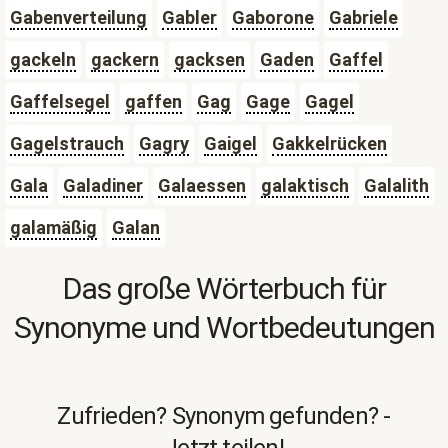
Gabenverteilung
Gabler
Gaborone
Gabriele
gackeln
gackern
gacksen
Gaden
Gaffel
Gaffelsegel
gaffen
Gag
Gage
Gagel
Gagelstrauch
Gagry
Gaigel
Gakkelrücken
Gala
Galadiner
Galaessen
galaktisch
Galalith
galamäßig
Galan
Das große Wörterbuch für
Synonyme und Wortbedeutungen
Zufrieden? Synonym gefunden? -