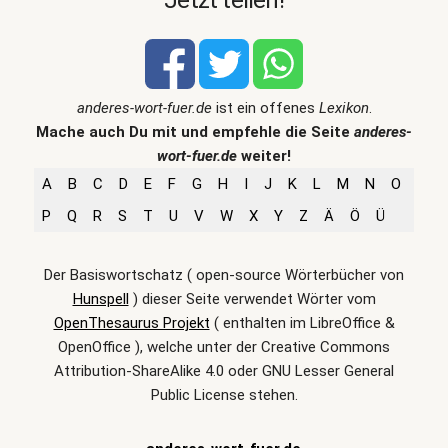
Jetzt teilen!
anderes-wort-fuer.de
ist ein offenes
Lexikon
.
Mache auch Du mit und empfehle die Seite
anderes-
wort-fuer.de
weiter!
A
B
C
D
E
F
G
H
I
J
K
L
M
N
O
P
Q
R
S
T
U
V
W
X
Y
Z
Ä
Ö
Ü
Der Basiswortschatz ( open-source Wörterbücher von
Hunspell
) dieser Seite verwendet Wörter vom
OpenThesaurus Projekt
( enthalten im LibreOffice &
OpenOffice ), welche unter der Creative Commons
Attribution-ShareAlike 4.0 oder GNU Lesser General
Public License stehen.