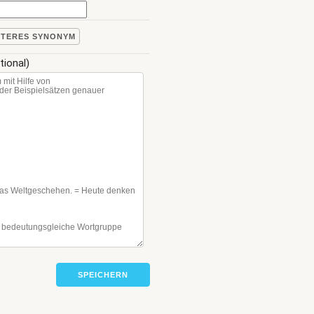
ITERES SYNONYM
tional)
SPEICHERN