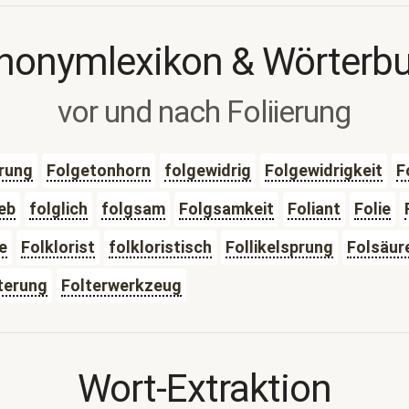
nonymlexikon & Wörterb
vor und nach Foliierung
rung
Folgetonhorn
folgewidrig
Folgewidrigkeit
F
eb
folglich
folgsam
Folgsamkeit
Foliant
Folie
e
Folklorist
folkloristisch
Follikelsprung
Folsäur
terung
Folterwerkzeug
Wort-Extraktion