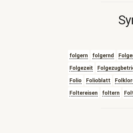
Sy
folgern
folgernd
Folge
Folgezeit
Folgezugbetri
Folio
Folioblatt
Folklor
Foltereisen
foltern
Fol