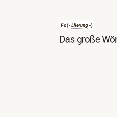
Fo(-
Liierung
-)
Das große Wör