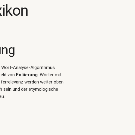
xikon
ung
len Wort-Analyse-Algorithmus
feld von
Foliierung
. Wörter mit
fferrelevanz werden weiter oben
ch sein und der etymologische
au.