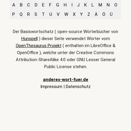
A
B
C
D
E
F
G
H
I
J
K
L
M
N
O
P
Q
R
S
T
U
V
W
X
Y
Z
Ä
Ö
Ü
Der Basiswortschatz ( open-source Wörterbücher von
Hunspell
) dieser Seite verwendet Wörter vom
OpenThesaurus Projekt
( enthalten im LibreOffice &
OpenOffice ), welche unter der Creative Commons
Attribution-ShareAlike 4.0 oder GNU Lesser General
Public License stehen.
anderes-wort-fuer.de
Impressum
|
Datenschutz