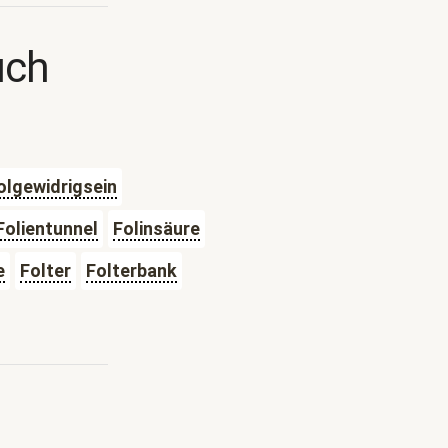
uch
olgewidrigsein
Folientunnel
Folinsäure
e
Folter
Folterbank