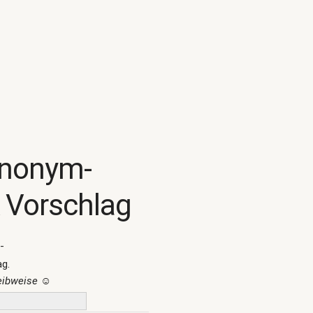
ynonym-
 Vorschlag
-
ag.
reibweise
☺