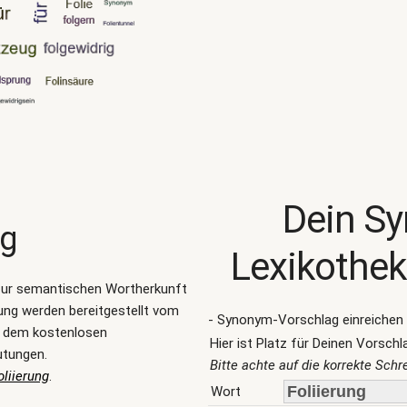
Dein S
ng
Lexikothek
zur semantischen Wortherkunft
ung werden bereitgestellt vom
- Synonym-Vorschlag einreichen 
, dem kostenlosen
Hier ist Platz für Deinen Vorschl
utungen.
Bitte achte auf die korrekte Sch
liierung
.
Wort