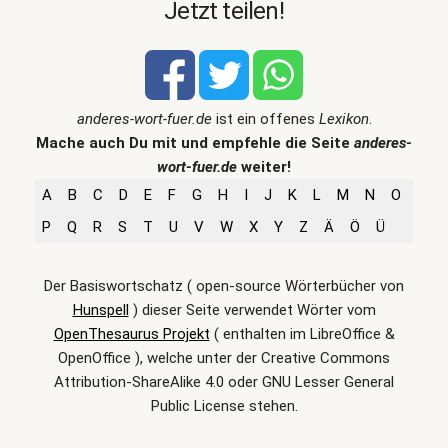
Jetzt teilen!
anderes-wort-fuer.de
ist ein offenes
Lexikon
.
Mache auch Du mit und empfehle die Seite
anderes-
wort-fuer.de
weiter!
A
B
C
D
E
F
G
H
I
J
K
L
M
N
O
P
Q
R
S
T
U
V
W
X
Y
Z
Ä
Ö
Ü
Der Basiswortschatz ( open-source Wörterbücher von
Hunspell
) dieser Seite verwendet Wörter vom
OpenThesaurus Projekt
( enthalten im LibreOffice &
OpenOffice ), welche unter der Creative Commons
Attribution-ShareAlike 4.0 oder GNU Lesser General
Public License stehen.