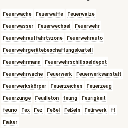
Feuerwache
Feuerwaffe
Feuerwalze
Feuerwasser
Feuerwechsel
Feuerwehr
Feuerwehrauffahrtszone
Feuerwehrauto
Feuerwehrgerätebeschaffungskartell
Feuerwehrmann
Feuerwehrschlüsseldepot
Feuerwehrwache
Feuerwerk
Feuerwerksanstalt
Feuerwerkskörper
Feuerzeichen
Feuerzeug
Feuerzunge
Feuilleton
feurig
Feurigkeit
feurio
Fex
Fez
Feßel
Feßeln
Feürwerk
ff
Fiaker