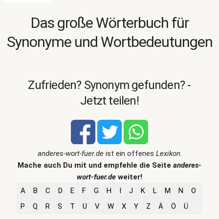
Das große Wörterbuch für
Synonyme und Wortbedeutungen
Zufrieden? Synonym gefunden? -
Jetzt teilen!
anderes-wort-fuer.de
ist ein offenes
Lexikon
.
Mache auch Du mit und empfehle die Seite
anderes-
wort-fuer.de
weiter!
A
B
C
D
E
F
G
H
I
J
K
L
M
N
O
P
Q
R
S
T
U
V
W
X
Y
Z
Ä
Ö
Ü