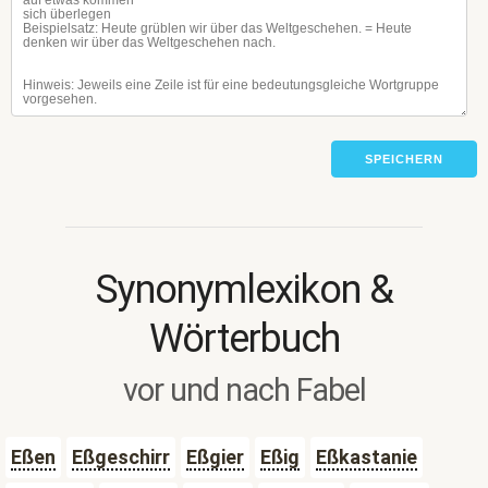
SPEICHERN
Synonymlexikon &
Wörterbuch
vor und nach Fabel
Eßen
Eßgeschirr
Eßgier
Eßig
Eßkastanie