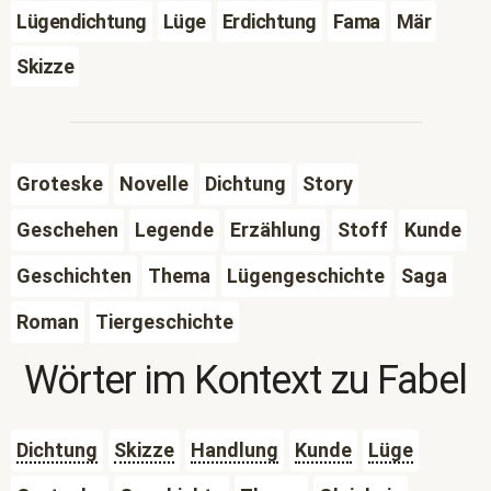
Lügendichtung
Lüge
Erdichtung
Fama
Mär
Skizze
Groteske
Novelle
Dichtung
Story
Geschehen
Legende
Erzählung
Stoff
Kunde
Geschichten
Thema
Lügengeschichte
Saga
Roman
Tiergeschichte
Wörter im Kontext zu
Fabel
Dichtung
Skizze
Handlung
Kunde
Lüge