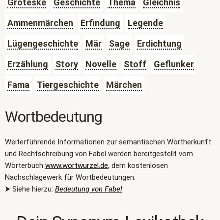
Groteske
Geschichte
Thema
Gleichnis
Ammenmärchen
Erfindung
Legende
Lügengeschichte
Mär
Sage
Erdichtung
Erzählung
Story
Novelle
Stoff
Geflunker
Fama
Tiergeschichte
Märchen
Wortbedeutung
Weiterführende Informationen zur semantischen Wortherkunft
und Rechtschreibung von Fabel werden bereitgestellt vom
Wörterbuch
www.wortwurzel.de
, dem kostenlosen
Nachschlagewerk für Wortbedeutungen.
⮞ Siehe hierzu:
Bedeutung von Fabel
.