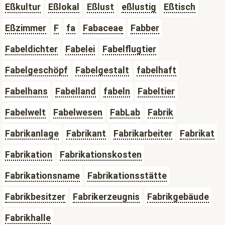
Eßkultur
Eßlokal
Eßlust
eßlustig
Eßtisch
Eßzimmer
F
fa
Fabaceae
Fabber
Fabeldichter
Fabelei
Fabelflugtier
Fabelgeschöpf
Fabelgestalt
fabelhaft
Fabelhans
Fabelland
fabeln
Fabeltier
Fabelwelt
Fabelwesen
FabLab
Fabrik
Fabrikanlage
Fabrikant
Fabrikarbeiter
Fabrikat
Fabrikation
Fabrikationskosten
Fabrikationsname
Fabrikationsstätte
Fabrikbesitzer
Fabrikerzeugnis
Fabrikgebäude
Fabrikhalle