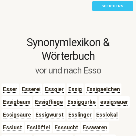
SPEICHERN
Synonymlexikon &
Wörterbuch
vor und nach Esso
Esser
Esserei
Essgier
Essig
Essigaelchen
Essigbaum
Essigfliege
Essiggurke
essigsauer
Essigsäure
Essigwurst
Esslinger
Esslokal
Esslust
Esslöffel
Esssucht
Esswaren