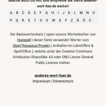
Mache auch Du mit und empfehle die Seite
anderes-
wort-fuer.de
weiter!
A
B
C
D
E
F
G
H
I
J
K
L
M
N
O
P
Q
R
S
T
U
V
W
X
Y
Z
Ä
Ö
Ü
Der Basiswortschatz ( open-source Wörterbücher von
Hunspell
) dieser Seite verwendet Wörter vom
OpenThesaurus Projekt
( enthalten im LibreOffice &
OpenOffice ), welche unter der Creative Commons
Attribution-ShareAlike 4.0 oder GNU Lesser General
Public License stehen.
anderes-wort-fuer.de
Impressum
|
Datenschutz