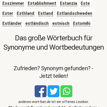
Esszimmer
Establishment
Estanzia
Este
Ester
Esthland
Estland
Estlandschweden
Estländer
estländisch
estnisch
Estomihi
Das große Wörterbuch für
Synonyme und Wortbedeutungen
Zufrieden? Synonym gefunden? -
Jetzt teilen!
anderes-wort-fuer.de
ist ein offenes
Lexikon
.