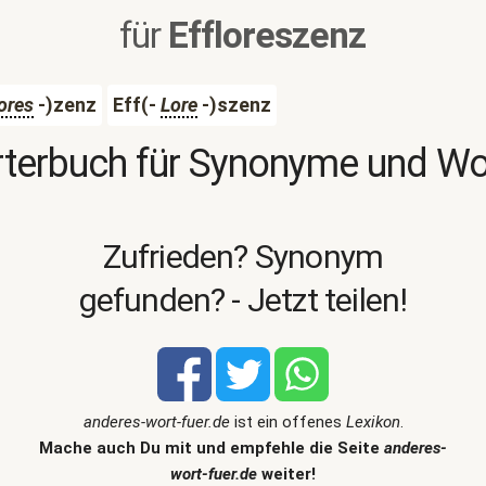
für
Effloreszenz
ores
-)zenz
Eff(-
Lore
-)szenz
terbuch für Synonyme und W
Zufrieden? Synonym
gefunden? - Jetzt teilen!
anderes-wort-fuer.de
ist ein offenes
Lexikon
.
Mache auch Du mit und empfehle die Seite
anderes-
wort-fuer.de
weiter!