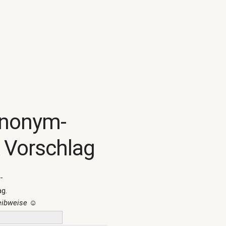
ynonym-
 Vorschlag
-
ag.
reibweise
☺