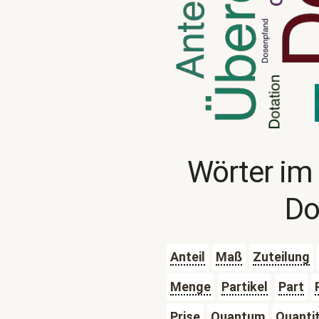
Wörter im
Do
Anteil
Maß
Zuteilung
Menge
Partikel
Part
Prise
Quantum
Quanti