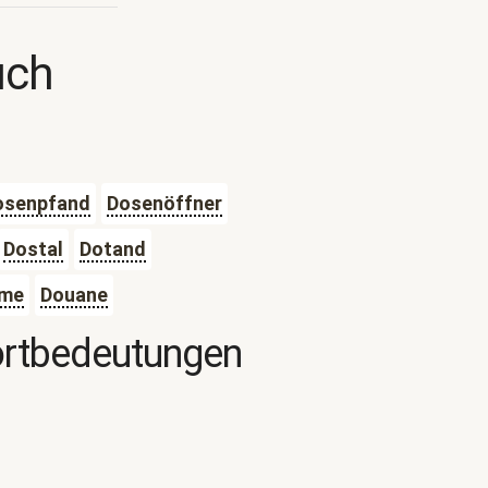
uch
osenpfand
Dosenöffner
Dostal
Dotand
ume
Douane
ortbedeutungen