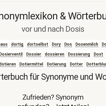
nonymlexikon & Wörterb
vor und nach Dosis
naus
dortig
dortselbst
Dory
Dos
Dosenmilch
D
Dosierventil
Dossier
dossieren
Dossierung
Dost
dotieren
Dotiermittel
Dotierung
Dotter
Dotterbl
terbuch für Synonyme und W
Zufrieden? Synonym