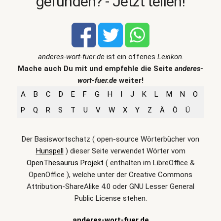
gefunden? - Jetzt teilen!
anderes-wort-fuer.de
ist ein offenes
Lexikon
.
Mache auch Du mit und empfehle die Seite
anderes-
wort-fuer.de
weiter!
A
B
C
D
E
F
G
H
I
J
K
L
M
N
O
P
Q
R
S
T
U
V
W
X
Y
Z
Ä
Ö
Ü
Der Basiswortschatz ( open-source Wörterbücher von
Hunspell
) dieser Seite verwendet Wörter vom
OpenThesaurus Projekt
( enthalten im LibreOffice &
OpenOffice ), welche unter der Creative Commons
Attribution-ShareAlike 4.0 oder GNU Lesser General
Public License stehen.
anderes-wort-fuer.de