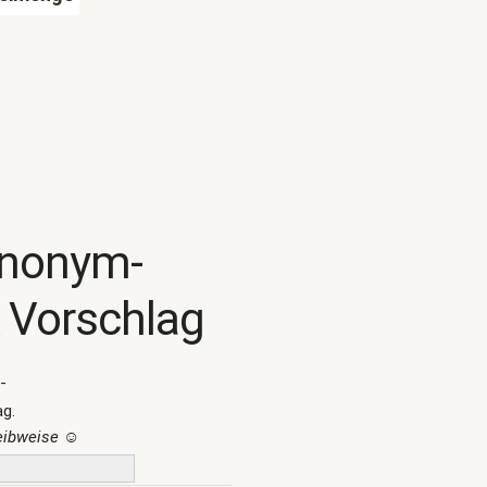
ynonym-
 Vorschlag
-
ag.
reibweise
☺