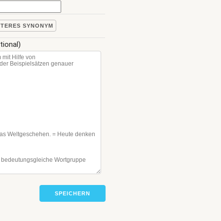
ITERES SYNONYM
tional)
SPEICHERN