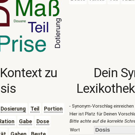
 Kontext zu
Dein S
sis
Lexikothek
- Synonym-Vorschlag einreichen 
Dosierung
Teil
Portion
Hier ist Platz für Deinen Vorschl
Ration
Gabe
Dose
Bitte achte auf die korrekte Sch
Wort
tät
Gaben
Beute