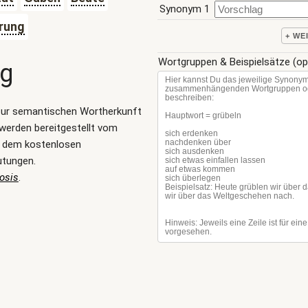
Synonym 1
rung
+ WE
Wortgruppen & Beispielsätze (op
ng
zur semantischen Wortherkunft
werden bereitgestellt vom
, dem kostenlosen
utungen.
osis
.