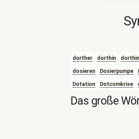
Sy
dorther
dorthin
dorthi
dosieren
Dosierpumpe
Dotation
Dotcomkrise
Das große Wör