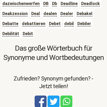
dazwischenwerfen
DB
Db
Deadline
Deadlock
Deakzession
Deal
dealen
Dealer
Debakel
Debatte
debattieren
Debet
debil
Debiler
Debilität
Debit
Das große Wörterbuch für
Synonyme und Wortbedeutungen
Zufrieden? Synonym gefunden? -
Jetzt teilen!