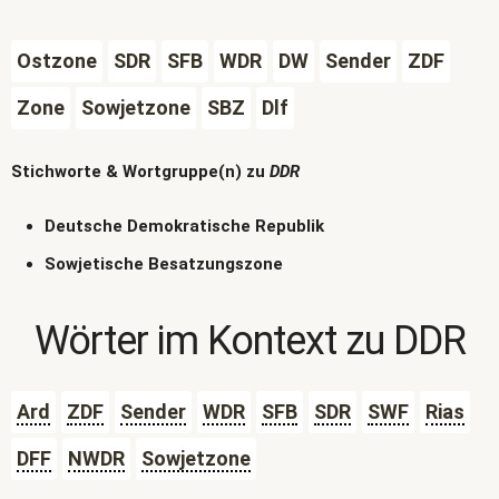
Ostzone
SDR
SFB
WDR
DW
Sender
ZDF
Zone
Sowjetzone
SBZ
Dlf
Stichworte & Wortgruppe(n) zu
DDR
Deutsche Demokratische Republik
Sowjetische Besatzungszone
Wörter im Kontext zu
DDR
Ard
ZDF
Sender
WDR
SFB
SDR
SWF
Rias
DFF
NWDR
Sowjetzone