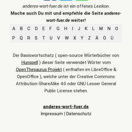
anderes-wort-fuer.de
ist ein offenes
Lexikon
.
Mache auch Du mit und empfehle die Seite
anderes-
wort-fuer.de
weiter!
A
B
C
D
E
F
G
H
I
J
K
L
M
N
O
P
Q
R
S
T
U
V
W
X
Y
Z
Ä
Ö
Ü
Der Basiswortschatz ( open-source Wörterbücher von
Hunspell
) dieser Seite verwendet Wörter vom
OpenThesaurus Projekt
( enthalten im LibreOffice &
OpenOffice ), welche unter der Creative Commons
Attribution-ShareAlike 4.0 oder GNU Lesser General
Public License stehen.
anderes-wort-fuer.de
Impressum
|
Datenschutz