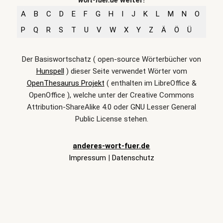
wort-fuer.de
weiter!
A
B
C
D
E
F
G
H
I
J
K
L
M
N
O
P
Q
R
S
T
U
V
W
X
Y
Z
Ä
Ö
Ü
Der Basiswortschatz ( open-source Wörterbücher von
Hunspell
) dieser Seite verwendet Wörter vom
OpenThesaurus Projekt
( enthalten im LibreOffice &
OpenOffice ), welche unter der Creative Commons
Attribution-ShareAlike 4.0 oder GNU Lesser General
Public License stehen.
anderes-wort-fuer.de
Impressum
|
Datenschutz