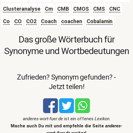
Clusteranalyse
Cm
CMB
CMOS
CMS
CNC
Co
CO
CO2
Coach
coachen
Cobalamin
Das große Wörterbuch für
Synonyme und Wortbedeutungen
Zufrieden? Synonym gefunden? -
Jetzt teilen!
anderes-wort-fuer.de
ist ein offenes
Lexikon
.
Mache auch Du mit und empfehle die Seite
anderes-