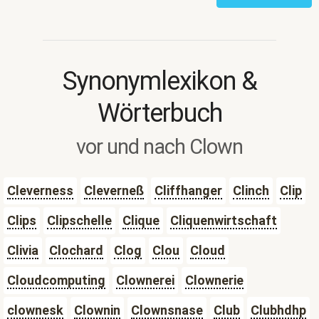
Synonymlexikon &
Wörterbuch
vor und nach Clown
Cleverness
Cleverneß
Cliffhanger
Clinch
Clip
Clips
Clipschelle
Clique
Cliquenwirtschaft
Clivia
Clochard
Clog
Clou
Cloud
Cloudcomputing
Clownerei
Clownerie
clownesk
Clownin
Clownsnase
Club
Clubhdhp