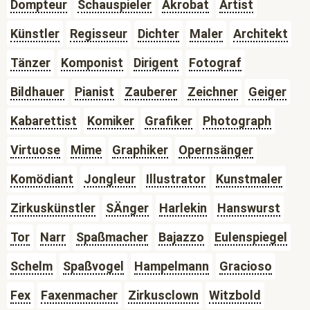
Dompteur
Schauspieler
Akrobat
Artist
Künstler
Regisseur
Dichter
Maler
Architekt
Tänzer
Komponist
Dirigent
Fotograf
Bildhauer
Pianist
Zauberer
Zeichner
Geiger
Kabarettist
Komiker
Grafiker
Photograph
Virtuose
Mime
Graphiker
Opernsänger
Komödiant
Jongleur
Illustrator
Kunstmaler
Zirkuskünstler
SÄnger
Harlekin
Hanswurst
Tor
Narr
Spaßmacher
Bajazzo
Eulenspiegel
Schelm
Spaßvogel
Hampelmann
Gracioso
Fex
Faxenmacher
Zirkusclown
Witzbold