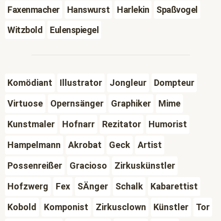
Faxenmacher
Hanswurst
Harlekin
Spaßvogel
Witzbold
Eulenspiegel
Komödiant
Illustrator
Jongleur
Dompteur
Virtuose
Opernsänger
Graphiker
Mime
Kunstmaler
Hofnarr
Rezitator
Humorist
Hampelmann
Akrobat
Geck
Artist
Possenreißer
Gracioso
Zirkuskünstler
Hofzwerg
Fex
SÄnger
Schalk
Kabarettist
Kobold
Komponist
Zirkusclown
Künstler
Tor