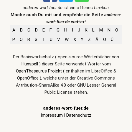
anderes-wort-fuer.de
ist ein offenes
Lexikon
.
Mache auch Du mit und empfehle die Seite
anderes-
wort-fuer.de
weiter!
A
B
C
D
E
F
G
H
I
J
K
L
M
N
O
P
Q
R
S
T
U
V
W
X
Y
Z
Ä
Ö
Ü
Der Basiswortschatz ( open-source Wörterbücher von
Hunspell
) dieser Seite verwendet Wörter vom
OpenThesaurus Projekt
( enthalten im LibreOffice &
OpenOffice ), welche unter der Creative Commons
Attribution-ShareAlike 4.0 oder GNU Lesser General
Public License stehen.
anderes-wort-fuer.de
Impressum
|
Datenschutz