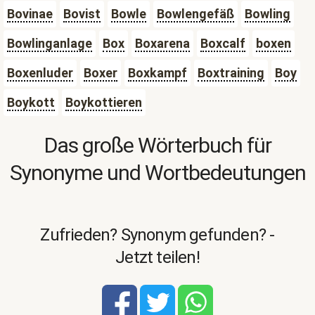
Bovinae
Bovist
Bowle
Bowlengefäß
Bowling
Bowlinganlage
Box
Boxarena
Boxcalf
boxen
Boxenluder
Boxer
Boxkampf
Boxtraining
Boy
Boykott
Boykottieren
Das große Wörterbuch für
Synonyme und Wortbedeutungen
Zufrieden? Synonym gefunden? -
Jetzt teilen!