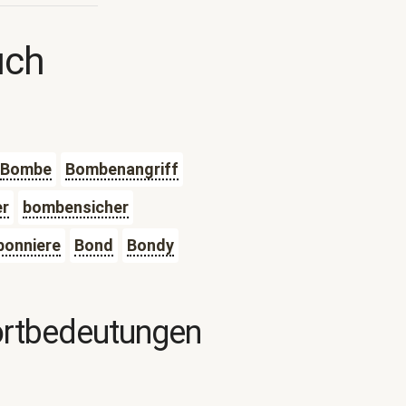
uch
Bombe
Bombenangriff
r
bombensicher
bonniere
Bond
Bondy
ortbedeutungen