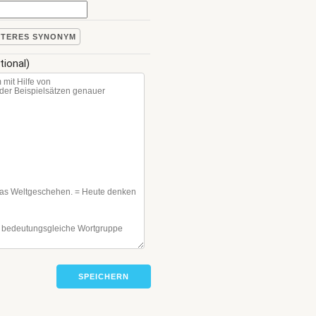
ITERES SYNONYM
tional)
SPEICHERN