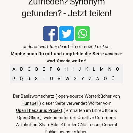
Zufrieden? Synonym
gefunden? - Jetzt teilen!
anderes-wort-fuer.de
ist ein offenes
Lexikon
.
Mache auch Du mit und empfehle die Seite
anderes-
wort-fuer.de
weiter!
A
B
C
D
E
F
G
H
I
J
K
L
M
N
O
P
Q
R
S
T
U
V
W
X
Y
Z
Ä
Ö
Ü
Der Basiswortschatz ( open-source Wörterbücher von
Hunspell
) dieser Seite verwendet Wörter vom
OpenThesaurus Projekt
( enthalten im LibreOffice &
OpenOffice ), welche unter der Creative Commons
Attribution-ShareAlike 4.0 oder GNU Lesser General
Public License stehen.