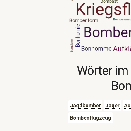
Wörter im
Bo
Jagdbomber
Jäger
Au
Bombenflugzeug