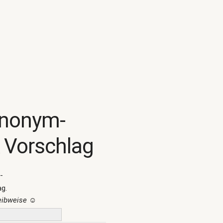
ynonym-
 Vorschlag
-
ag.
reibweise
☺