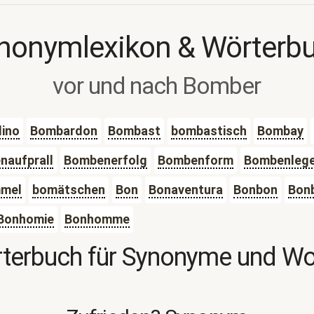
nonymlexikon & Wörterb
vor und nach Bomber
ino
Bombardon
Bombast
bombastisch
Bombay
naufprall
Bombenerfolg
Bombenform
Bombenlege
mel
bomätschen
Bon
Bonaventura
Bonbon
Bon
Bonhomie
Bonhomme
terbuch für Synonyme und W