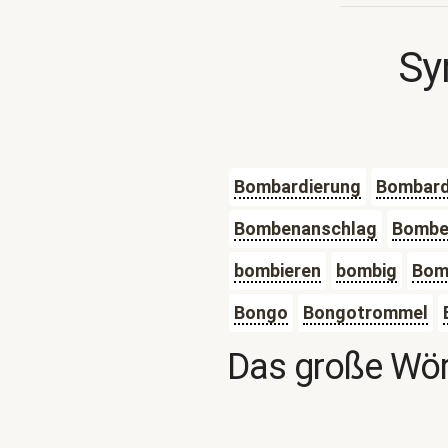
Sy
Bombardierung
Bombard
Bombenanschlag
Bombe
bombieren
bombig
Bom
Bongo
Bongotrommel
Das große Wör