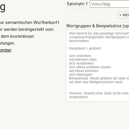
ng
Synonym 1
+ WE
zur semantischen Wortherkunft
Wortgruppen & Beispielsätze (op
r werden bereitgestellt vom
, dem kostenlosen
utungen.
Bomber
.