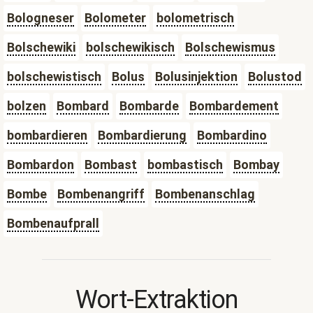
Bologneser
Bolometer
bolometrisch
Bolschewiki
bolschewikisch
Bolschewismus
bolschewistisch
Bolus
Bolusinjektion
Bolustod
bolzen
Bombard
Bombarde
Bombardement
bombardieren
Bombardierung
Bombardino
Bombardon
Bombast
bombastisch
Bombay
Bombe
Bombenangriff
Bombenanschlag
Bombenaufprall
Wort-Extraktion