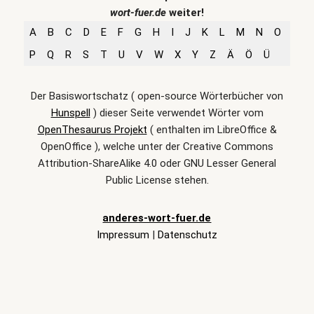
wort-fuer.de
weiter!
A
B
C
D
E
F
G
H
I
J
K
L
M
N
O
P
Q
R
S
T
U
V
W
X
Y
Z
Ä
Ö
Ü
Der Basiswortschatz ( open-source Wörterbücher von
Hunspell
) dieser Seite verwendet Wörter vom
OpenThesaurus Projekt
( enthalten im LibreOffice &
OpenOffice ), welche unter der Creative Commons
Attribution-ShareAlike 4.0 oder GNU Lesser General
Public License stehen.
anderes-wort-fuer.de
Impressum
|
Datenschutz