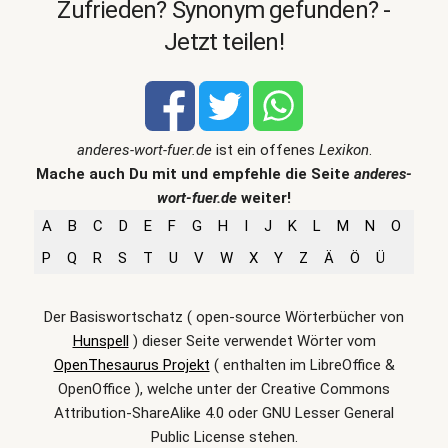
Zufrieden? Synonym gefunden? -
Jetzt teilen!
anderes-wort-fuer.de
ist ein offenes
Lexikon
.
Mache auch Du mit und empfehle die Seite
anderes-
wort-fuer.de
weiter!
A
B
C
D
E
F
G
H
I
J
K
L
M
N
O
P
Q
R
S
T
U
V
W
X
Y
Z
Ä
Ö
Ü
Der Basiswortschatz ( open-source Wörterbücher von
Hunspell
) dieser Seite verwendet Wörter vom
OpenThesaurus Projekt
( enthalten im LibreOffice &
OpenOffice ), welche unter der Creative Commons
Attribution-ShareAlike 4.0 oder GNU Lesser General
Public License stehen.