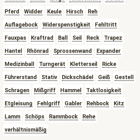
Pferd
Widder
Keule
Hirsch
Reh
Auflagebock
Widerspenstigkeit
Fehltritt
Fauxpas
Kraftrad
Ball
Seil
Reck
Trapez
Hantel
Rhönrad
Sprossenwand
Expander
Medizinball
Turngerät
Kletterseil
Ricke
Führerstand
Stativ
Dickschädel
Geiß
Gestell
Schragen
Mißgriff
Hammel
Taktlosigkeit
Etgleisung
Fehlgriff
Gabler
Rehbock
Kitz
Lamm
Schöps
Rammbock
Rehe
verhältnismäßig