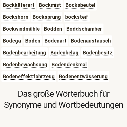
Bockkäferart
Bockmist
Bocksbeutel
Bockshorn
Bocksprung
bocksteif
Bockwindmühle
Bodden
Boddschamber
Bodega
Boden
Bodenart
Bodenaustausch
Bodenbearbeitung
Bodenbelag
Bodenbesitz
Bodenbewachsung
Bodendenkmal
Bodeneffektfahrzeug
Bodenentwässerung
Das große Wörterbuch für
Synonyme und Wortbedeutungen