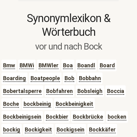
Synonymlexikon &
Wörterbuch
vor und nach Bock
Bmw
BMWi
BMWler
Boa
Boandl
Board
Boarding
Boatpeople
Bob
Bobbahn
Bobertalsperre
Bobfahren
Bobsleigh
Boccia
Boche
bockbeinig
Bockbeinigkeit
Bockbeinigsein
Bockbier
Bockbrücke
bocken
bockig
Bockigkeit
Bockigsein
Bockkäfer