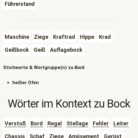
Führerstand
Maschine
Ziege
Kraftrad
Hippe
Krad
Geißbock
Geiß
Auflagebock
Stichworte & Wortgruppe(n) zu
Bock
heißer Ofen
Wörter im Kontext zu
Bock
Verstoß
Bord
Regal
Stellage
Fehler
Leiter
Chassis
Schaf
Ziege
Amüsement
Gerüst