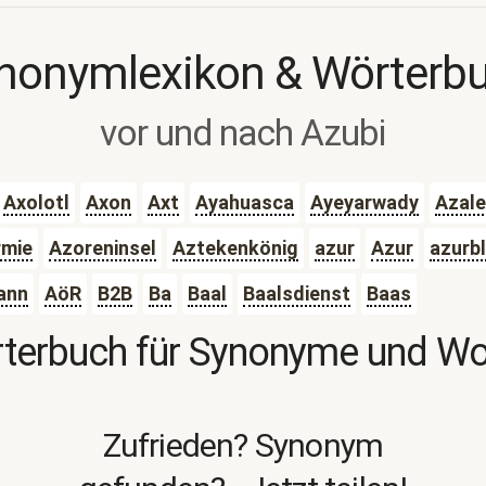
nonymlexikon & Wörterb
vor und nach Azubi
Axolotl
Axon
Axt
Ayahuasca
Ayeyarwady
Azal
mie
Azoreninsel
Aztekenkönig
azur
Azur
azurb
ann
AöR
B2B
Ba
Baal
Baalsdienst
Baas
terbuch für Synonyme und W
Zufrieden? Synonym