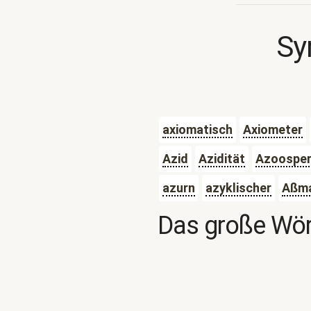
Sy
axiomatisch
Axiometer
Azid
Azidität
Azoosper
azurn
azyklischer
Aßm
Das große Wör