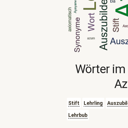
Wörter im
Az
Stift
Lehrling
Auszubi
Lehrbub