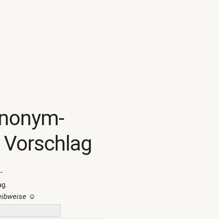
ynonym-
 Vorschlag
-
ag.
reibweise
☺