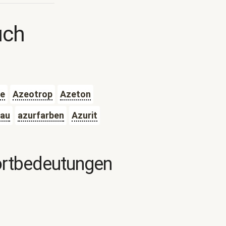
uch
ee
Azeotrop
Azeton
lau
azurfarben
Azurit
ortbedeutungen