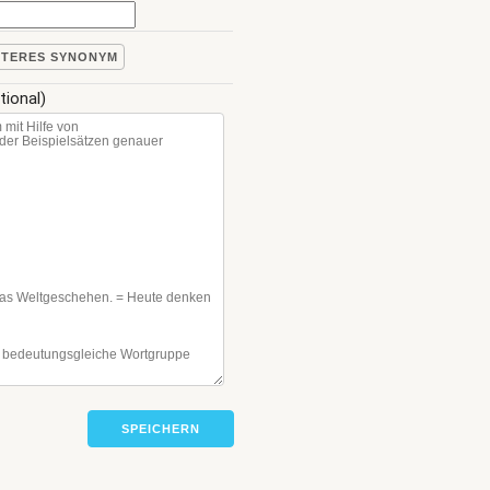
ITERES SYNONYM
tional)
SPEICHERN