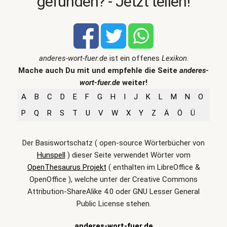
gefunden? - Jetzt teilen!
anderes-wort-fuer.de
ist ein offenes
Lexikon
.
Mache auch Du mit und empfehle die Seite
anderes-
wort-fuer.de
weiter!
A
B
C
D
E
F
G
H
I
J
K
L
M
N
O
P
Q
R
S
T
U
V
W
X
Y
Z
Ä
Ö
Ü
Der Basiswortschatz ( open-source Wörterbücher von
Hunspell
) dieser Seite verwendet Wörter vom
OpenThesaurus Projekt
( enthalten im LibreOffice &
OpenOffice ), welche unter der Creative Commons
Attribution-ShareAlike 4.0 oder GNU Lesser General
Public License stehen.
anderes-wort-fuer.de