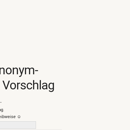
ynonym-
 Vorschlag
-
ag.
reibweise
☺