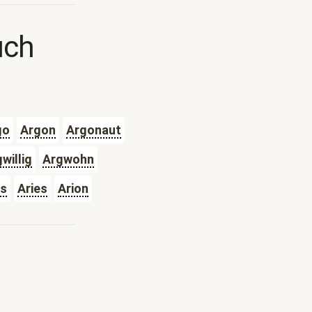
uch
go
Argon
Argonaut
willig
Argwohn
is
Aries
Arion