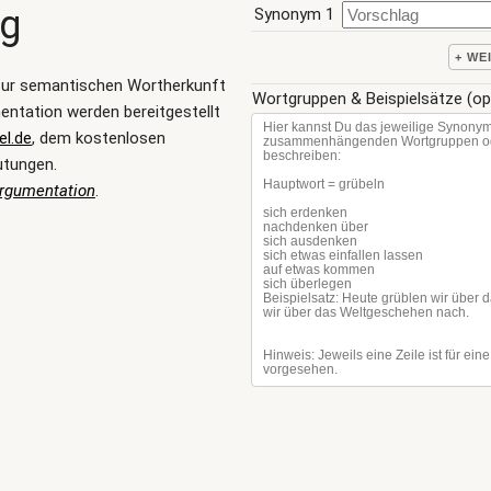
ng
Synonym 1
+ WE
zur semantischen Wortherkunft
Wortgruppen & Beispielsätze (op
ntation werden bereitgestellt
l.de
, dem kostenlosen
utungen.
rgumentation
.