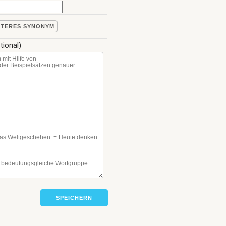
ITERES SYNONYM
tional)
SPEICHERN