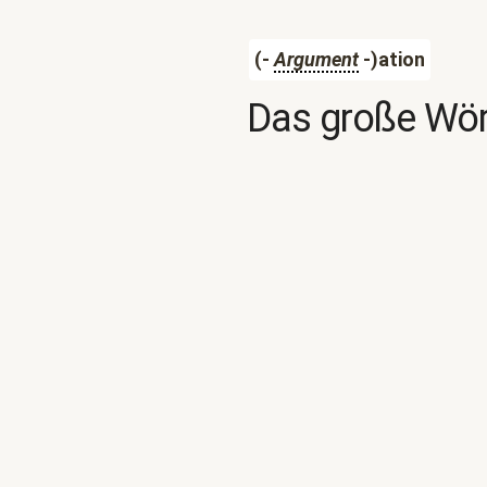
(-
Argument
-)ation
Das große Wör