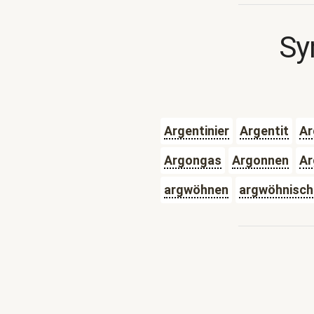
Sy
Argentinier
Argentit
Ar
Argongas
Argonnen
Ar
argwöhnen
argwöhnisch