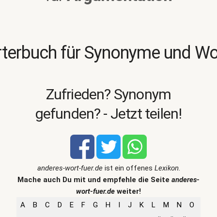
terbuch für Synonyme und W
Zufrieden? Synonym
gefunden? - Jetzt teilen!
anderes-wort-fuer.de
ist ein offenes
Lexikon
.
Mache auch Du mit und empfehle die Seite
anderes-
wort-fuer.de
weiter!
A
B
C
D
E
F
G
H
I
J
K
L
M
N
O