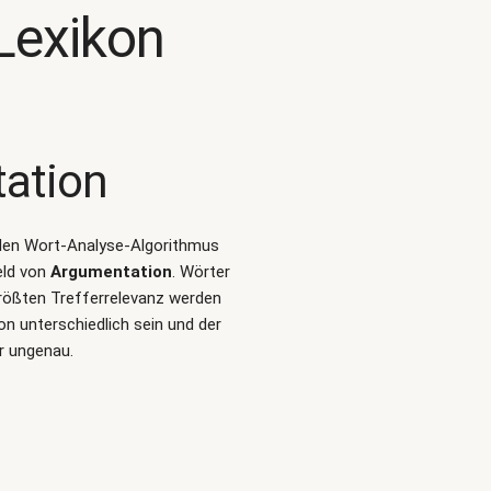
Lexikon
ation
ralen Wort-Analyse-Algorithmus
eld von
Argumentation
. Wörter
rößten Trefferrelevanz werden
n unterschiedlich sein und der
r ungenau.