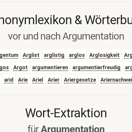
nonymlexikon & Wörterb
vor und nach Argumentation
gentum
Arglist
arglistig
arglos
Arglosigkeit
Ar
gos
Argot
argumentieren
argumentierfreudig
arg
arid
Arie
Ariel
Arier
Ariergesetze
Ariernachwe
Wort-Extraktion
für
Argumentation