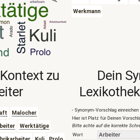
Werkmann
 Kontext zu
Dein S
eiter
Lexikothek
- Synonym-Vorschlag einreichen 
aft
Malocher
Hier ist Platz für Deinen Vorschl
beiter
Werktätige
Bitte achte auf die korrekte Sch
Wort
brikarbeiter
Kuli
Prolo