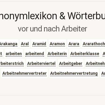
nonymlexikon & Wörterb
vor und nach Arbeiter
Arakanga
Aral
Aramid
Aramon
Arara
Ararathoch
it
arbeiten
arbeitend
Arbeiterin
Arbeiterklasse
A
rbeiterstrich
Arbeiterviertel
Arbeitgeber
Arbeitne
Arbeitnehmervertreter
Arbeitnehmervertretung
A