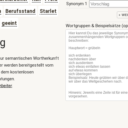
Synonym 1
n
Berufsstand
Starlet
+ WE
geeint
Wortgruppen & Beispielsätze (op
ng
zur semantischen Wortherkunft
er werden bereitgestellt vom
, dem kostenlosen
utungen.
beiter
.