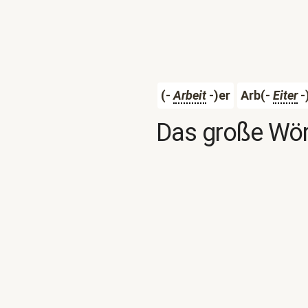
(-
Arbeit
-)er
Arb(-
Eiter
-
Das große Wör