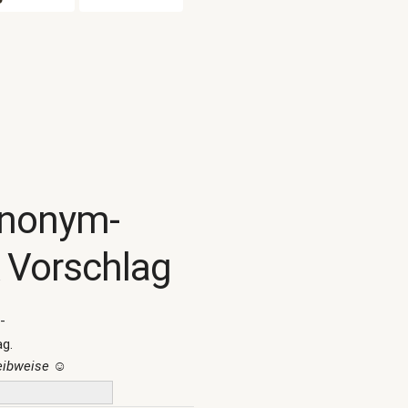
ynonym-
 Vorschlag
-
ag.
reibweise
☺