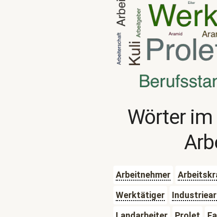
Wörter im
Arb
Arbeitnehmer
Arbeitskr
Werktätiger
Industriear
Landarbeiter
Prolet
Fa