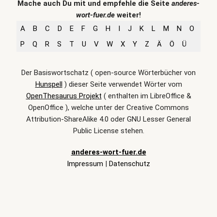
Mache auch Du mit und empfehle die Seite
anderes-
wort-fuer.de
weiter!
A
B
C
D
E
F
G
H
I
J
K
L
M
N
O
P
Q
R
S
T
U
V
W
X
Y
Z
Ä
Ö
Ü
Der Basiswortschatz ( open-source Wörterbücher von
Hunspell
) dieser Seite verwendet Wörter vom
OpenThesaurus Projekt
( enthalten im LibreOffice &
OpenOffice ), welche unter der Creative Commons
Attribution-ShareAlike 4.0 oder GNU Lesser General
Public License stehen.
anderes-wort-fuer.de
Impressum
|
Datenschutz